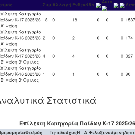
Αυτο
εσμός
Συμ
Αλλαγή
Ενδεκάδα
Λεπ
Επίλεκτη Κατηγορία
Παίδων Κ-17 2025/26
18
0
18
0
0
0
153
- Α' Φάση
Επίλεκτη Κατηγορία
Παίδων Κ-16 2025/26
2
0
2
0
0
0
174
- Α' Φάση
Επίλεκτη Κατηγορία
Παίδων Κ-17 2025/26
4
0
4
0
0
0
327
- Β' Φάση Β' Όμιλος
Επίλεκτη Κατηγορία
Παίδων Κ-16 2025/26
1
0
1
0
0
0
90
- Β' Φάση Β' Όμιλος
Αναλυτικά Στατιστικά
Επίλεκτη Κατηγορία Παίδων Κ-17 2025/2
Ημερομηνία
Θεσμός
Γηπεδούχος
H
A
Φιλοξενούμενη
Λεπ