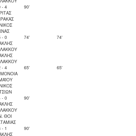
ΛΑΚΚΟΥ
 - 4
90'
ΡΙΤΑΣ
ΡΑΚΑΣ
ΝΙΚΟΣ
ΧΝΑΣ
 - 0
74'
74'
ΑΚΛΗΣ
ΛΑΚΚΟΥ
ΑΚΛΗΣ
ΛΑΚΚΟΥ
 - 4
65'
65'
ΟΜΟΝΟΙΑ
 ΜΑΪΟΥ
ΝΙΚΟΣ
ΤΣΙΩΝ
 - 0
90'
ΑΚΛΗΣ
ΛΑΚΚΟΥ
Ν. ΘΟΙ
ΤΑΜΙΑΣ
 - 1
90'
ΑΚΛΗΣ