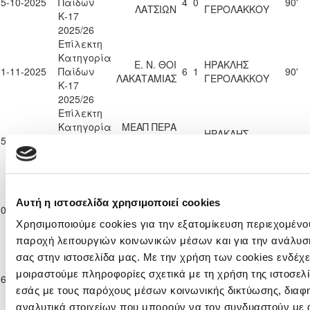
25-10-2025
Παίδων
4
0
90'
ΛΑΤΣΙΩΝ
ΓΕΡΟΛΑΚΚΟΥ
Κ-17
2025/26
Επίλεκτη
Κατηγορία
Ε. Ν. ΘΟΙ
ΗΡΑΚΛΗΣ
01-11-2025
Παίδων
6
1
90'
ΛΑΚΑΤΑΜΙΑΣ
ΓΕΡΟΛΑΚΚΟΥ
Κ-17
2025/26
Επίλεκτη
Κατηγορία
ΜΕΑΠ ΠΕΡΑ
ΗΡΑΚΛΗΣ
15-11-2025
Παίδων
ΧΩΡΙΟΥ
1
2
90'
ΓΕΡΟΛΑΚΚΟΥ
Κ-17
ΝΗΣΟΥ
2025/26
Επίλεκτη
Κατηγορία
ΔΟΞΑ
ΗΡΑΚΛΗΣ
Αυτή η ιστοσελίδα χρησιμοποιεί cookies
30-11-2025
Παίδων
1
8
90'
ΚΑΤΩΚΟΠΙΑΣ
ΓΕΡΟΛΑΚΚΟΥ
Κ-17
Χρησιμοποιούμε cookies για την εξατομίκευση περιεχομένου
2025/26
παροχή λειτουργιών κοινωνικών μέσων και για την ανάλυσ
Επίλεκτη
σας στην ιστοσελίδα μας. Με την χρήση των cookies ενδέχε
Κατηγορία
ΗΡΑΚΛΗΣ
μοιραστούμε πληροφορίες σχετικά με τη χρήση της ιστοσελ
06-12-2025
Παίδων
2
1
ΑΣΙΛ ΛΥΣΗΣ
76'
ΓΕΡΟΛΑΚΚΟΥ
εσάς με τους παρόχους μέσων κοινωνικής δικτύωσης, διαφ
Κ-17
2025/26
αναλυτικά στοιχείων που μπορούν να τον συνδυαστούν με 