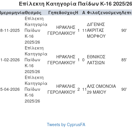
Επίλεκτη Κατηγορία Παίδων Κ-16 2025/2
Ημερομηνία
Θεσμός
Γηπεδούχος
H
A
Φιλοξενούμενη
Λεπ
Επίλεκτη
Κατηγορία
ΔΙΓΕΝΗΣ
ΗΡΑΚΛΗΣ
08-11-2025
Παίδων
1
11
ΑΚΡΙΤΑΣ
90'
ΓΕΡΟΛΑΚΚΟΥ
Κ-16
ΜΟΡΦΟΥ
2025/26
Επίλεκτη
Κατηγορία
ΗΡΑΚΛΗΣ
ΕΘΝΙΚΟΣ
11-02-2026
Παίδων
1
0
85'
ΓΕΡΟΛΑΚΚΟΥ
ΛΑΤΣΙΩΝ
Κ-16
2025/26
Επίλεκτη
Κατηγορία
ΗΡΑΚΛΗΣ
ΑΛΣ ΟΜΟΝΟΙΑ
25-04-2026
Παίδων
2
11
90'
ΓΕΡΟΛΑΚΚΟΥ
29 ΜΑΪΟΥ
Κ-16
2025/26
Tweets by CyprusFA