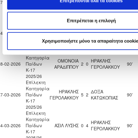
Επιτρέπονται όλα τα cookies
07-02-2026
Παίδων
ΑΚΡΙΤΑΣ
4
1
90'
ΓΕΡΟΛΑΚΚΟΥ
Κ-17
ΜΟΡΦΟΥ
2025/26
Επίλεκτη
Επιτρέπεται η επιλογή
Κατηγορία
ΗΡΑΚΛΗΣ
ΜΕΑΠ ΠΕΡΑ
14-02-2026
Παίδων
1
3
90'
ΓΕΡΟΛΑΚΚΟΥ
ΧΩΡΙΟΥ ΝΗΣΟΥ
Κ-17
Χρησιμοποιήστε μόνο τα απαραίτητα cooki
2025/26
Επίλεκτη
Κατηγορία
ΟΜΟΝΟΙΑ
ΗΡΑΚΛΗΣ
28-02-2026
Παίδων
2
0
90'
ΑΡΑΔΙΠΠΟΥ
ΓΕΡΟΛΑΚΚΟΥ
Κ-17
2025/26
Επίλεκτη
Κατηγορία
ΗΡΑΚΛΗΣ
ΔΟΞΑ
07-03-2026
Παίδων
5
2
90'
ΓΕΡΟΛΑΚΚΟΥ
ΚΑΤΩΚΟΠΙΑΣ
Κ-17
2025/26
Επίλεκτη
Κατηγορία
ΗΡΑΚΛΗΣ
14-03-2026
Παίδων
ΑΣΙΛ ΛΥΣΗΣ
0
4
90'
ΓΕΡΟΛΑΚΚΟΥ
Κ-17
2025/26