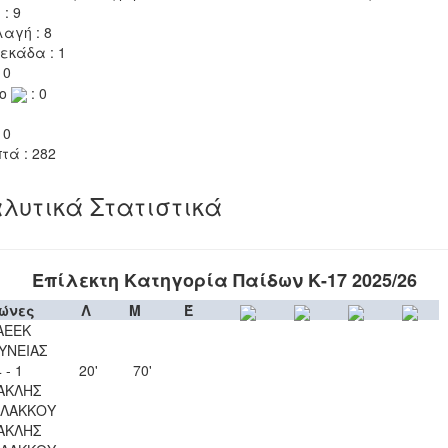
 : 9
αγή : 8
εκάδα : 1
 0
το
: 0
 0
τά : 282
λυτικά Στατιστικά
Επίλεκτη Κατηγορία Παίδων Κ-17 2025/26
ώνες
Λ
Μ
Έ
ΑΕΕΚ
ΥΝΕΙΑΣ
 - 1
20'
70'
ΑΚΛΗΣ
ΛΑΚΚΟΥ
ΑΚΛΗΣ