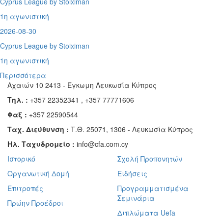
Cyprus League by Stoiximan
1η αγωνιστική
2026-08-30
Cyprus League by Stoiximan
1η αγωνιστική
Περισσότερα
Αχαιών 10 2413 - Έγκωμη Λευκωσία Κύπρος
Τηλ. :
+357 22352341 , +357 77771606
Φαξ :
+357 22590544
Ταχ. Διεύθυνση :
Τ.Θ. 25071, 1306 - Λευκωσία Κύπρος
Ηλ. Ταχυδρομείο :
info@cfa.com.cy
Ιστορικό
Σχολή Προπονητών
Οργανωτική Δομή
Ειδήσεις
Επιτροπές
Προγραμματισμένα
Σεμινάρια
Πρώην Προέδροι
Διπλώματα Uefa