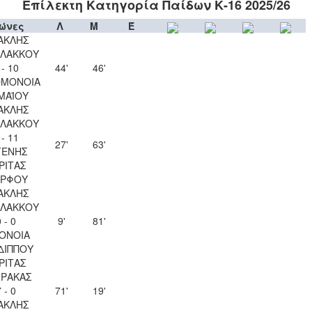
Επίλεκτη Κατηγορία Παίδων Κ-16 2025/26
ώνες
Λ
Μ
Έ
ΑΚΛΗΣ
ΛΑΚΚΟΥ
 - 10
44'
46'
ΟΜΟΝΟΙΑ
 ΜΑΪΟΥ
ΑΚΛΗΣ
ΛΑΚΚΟΥ
 - 11
27'
63'
ΓΕΝΗΣ
ΡΙΤΑΣ
ΡΦΟΥ
ΑΚΛΗΣ
ΛΑΚΚΟΥ
 - 0
9'
81'
ΟΝΟΙΑ
ΔΙΠΠΟΥ
ΡΙΤΑΣ
ΡΑΚΑΣ
 - 0
71'
19'
ΑΚΛΗΣ