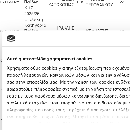
30-11-2025
Παίδων
1
8
22'
ΚΑΤΩΚΟΠΙΑΣ
ΓΕΡΟΛΑΚΚΟΥ
Κ-17
2025/26
Επίλεκτη
Κατηγορία
ΗΡΑΚΛΗΣ
06-12-2025
Παίδων
2
1
ΑΣΙΛ ΛΥΣΗΣ
14'
ΓΕΡΟΛΑΚΚΟΥ
Κ-17
2025/26
Επίλεκτη
Κατηγορία
ΗΡΑΚΛΗΣ
ΠΑΕΕΚ
Αυτή η ιστοσελίδα χρησιμοποιεί cookies
13-12-2025
Παίδων
1
3
14'
ΓΕΡΟΛΑΚΚΟΥ
ΚΕΡΥΝΕΙΑΣ
Κ-17
Χρησιμοποιούμε cookies για την εξατομίκευση περιεχομένου
2025/26
παροχή λειτουργιών κοινωνικών μέσων και για την ανάλυσ
Επίλεκτη
σας στην ιστοσελίδα μας. Με την χρήση των cookies ενδέχε
Κατηγορία
ΗΡΑΚΛΗΣ
ΔΟΞΑ
07-03-2026
Παίδων
5
2
33'
μοιραστούμε πληροφορίες σχετικά με τη χρήση της ιστοσελ
ΓΕΡΟΛΑΚΚΟΥ
ΚΑΤΩΚΟΠΙΑΣ
Κ-17
εσάς με τους παρόχους μέσων κοινωνικής δικτύωσης, διαφ
2025/26
αναλυτικά στοιχείων που μπορούν να τον συνδυαστούν με 
Επίλεκτη
πληροφορίες που εσείς τους παρέχετε ή που έχουν συλλέξε
Κατηγορία
ΗΡΑΚΛΗΣ
ΔΟΞΑ
των υπηρεσιών τους από εσάς. Μπορείτε να μάθετε περισσ
15-04-2026
Παίδων
11
1
90'
ΓΕΡΟΛΑΚΚΟΥ
ΚΑΤΩΚΟΠΙΑΣ
Κ-17
την χρήση των Cookies διαβάζοντας την Πολιτική Cookies 
2025/26