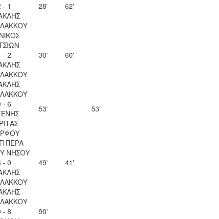
 - 1
28'
62'
ΑΚΛΗΣ
ΛΑΚΚΟΥ
ΝΙΚΟΣ
ΤΣΙΩΝ
 - 2
30'
60'
ΑΚΛΗΣ
ΛΑΚΚΟΥ
ΑΚΛΗΣ
ΛΑΚΚΟΥ
 - 6
53'
53'
ΓΕΝΗΣ
ΡΙΤΑΣ
ΡΦΟΥ
Π ΠΕΡΑ
Υ ΝΗΣΟΥ
 - 0
49'
41'
ΑΚΛΗΣ
ΛΑΚΚΟΥ
ΑΚΛΗΣ
ΛΑΚΚΟΥ
 - 8
90'