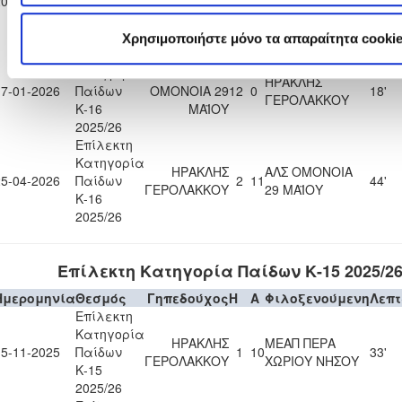
20-12-2025
Παίδων
7
0
71'
ΧΛΩΡΑΚΑΣ
ΓΕΡΟΛΑΚΚΟΥ
Κ-16
2025/26
Χρησιμοποιήστε μόνο τα απαραίτητα cooki
Επίλεκτη
Κατηγορία
ΑΛΣ
ΗΡΑΚΛΗΣ
17-01-2026
Παίδων
ΟΜΟΝΟΙΑ 29
12
0
18'
ΓΕΡΟΛΑΚΚΟΥ
Κ-16
ΜΑΪΟΥ
2025/26
Επίλεκτη
Κατηγορία
ΗΡΑΚΛΗΣ
ΑΛΣ ΟΜΟΝΟΙΑ
25-04-2026
Παίδων
2
11
44'
ΓΕΡΟΛΑΚΚΟΥ
29 ΜΑΪΟΥ
Κ-16
2025/26
Επίλεκτη Κατηγορία Παίδων Κ-15 2025/2
Ημερομηνία
Θεσμός
Γηπεδούχος
H
A
Φιλοξενούμενη
Λεπ
Επίλεκτη
Κατηγορία
ΗΡΑΚΛΗΣ
ΜΕΑΠ ΠΕΡΑ
15-11-2025
Παίδων
1
10
33'
ΓΕΡΟΛΑΚΚΟΥ
ΧΩΡΙΟΥ ΝΗΣΟΥ
Κ-15
2025/26