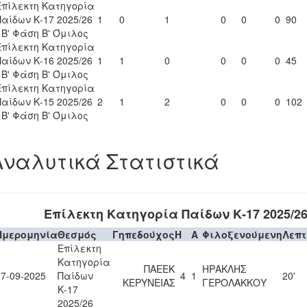
Επίλεκτη Κατηγορία
Παίδων Κ-17 2025/26
1
0
1
0
0
0
90
- Β' Φάση Β' Όμιλος
Επίλεκτη Κατηγορία
Παίδων Κ-16 2025/26
1
1
0
0
0
0
45
- Β' Φάση Β' Όμιλος
Επίλεκτη Κατηγορία
Παίδων Κ-15 2025/26
2
1
2
0
0
0
102
- Β' Φάση Β' Όμιλος
Αναλυτικά Στατιστικά
Επίλεκτη Κατηγορία Παίδων Κ-17 2025/2
Ημερομηνία
Θεσμός
Γηπεδούχος
H
A
Φιλοξενούμενη
Λεπ
Επίλεκτη
Κατηγορία
ΠΑΕΕΚ
ΗΡΑΚΛΗΣ
27-09-2025
Παίδων
4
1
20'
ΚΕΡΥΝΕΙΑΣ
ΓΕΡΟΛΑΚΚΟΥ
Κ-17
2025/26