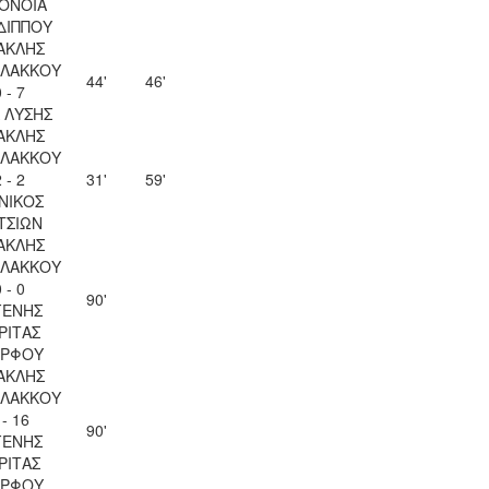
ΟΝΟΙΑ
ΔΙΠΠΟΥ
ΑΚΛΗΣ
ΛΑΚΚΟΥ
44'
46'
 - 7
Λ ΛΥΣΗΣ
ΑΚΛΗΣ
ΛΑΚΚΟΥ
 - 2
31'
59'
ΝΙΚΟΣ
ΤΣΙΩΝ
ΑΚΛΗΣ
ΛΑΚΚΟΥ
 - 0
90'
ΓΕΝΗΣ
ΡΙΤΑΣ
ΡΦΟΥ
ΑΚΛΗΣ
ΛΑΚΚΟΥ
 - 16
90'
ΓΕΝΗΣ
ΡΙΤΑΣ
ΡΦΟΥ