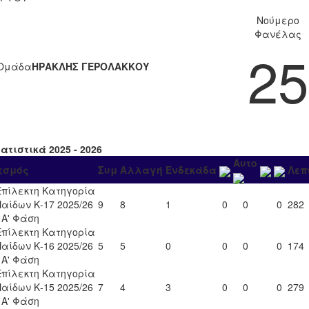
Νούμερο
Φανέλας
25
Ομάδα
ΗΡΑΚΛΗΣ ΓΕΡΟΛΑΚΚΟΥ
ατιστικά 2025 - 2026
Αυτο
εσμός
Συμ
Αλλαγή
Ενδεκάδα
Λεπ
Επίλεκτη Κατηγορία
Παίδων Κ-17 2025/26
9
8
1
0
0
0
282
- Α' Φάση
Επίλεκτη Κατηγορία
Παίδων Κ-16 2025/26
5
5
0
0
0
0
174
- Α' Φάση
Επίλεκτη Κατηγορία
Παίδων Κ-15 2025/26
7
4
3
0
0
0
279
- Α' Φάση