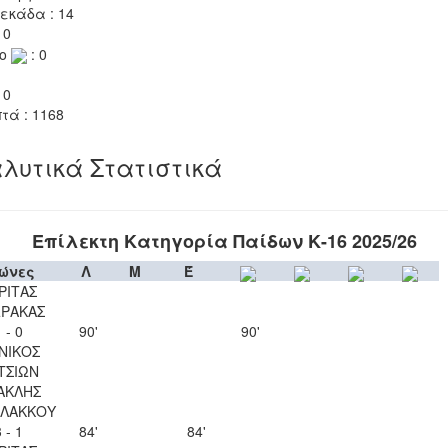
εκάδα : 14
 0
το
: 0
 0
τά : 1168
λυτικά Στατιστικά
Επίλεκτη Κατηγορία Παίδων Κ-16 2025/26
ώνες
Λ
Μ
Έ
ΡΙΤΑΣ
ΡΑΚΑΣ
 - 0
90'
90'
ΝΙΚΟΣ
ΤΣΙΩΝ
ΑΚΛΗΣ
ΛΑΚΚΟΥ
 - 1
84'
84'