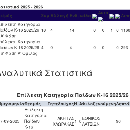
ατιστικά 2025 - 2026
Αυτο
εσμός
Συμ
Αλλαγή
Ενδεκάδα
Λεπ
Επίλεκτη Κατηγορία
Παίδων Κ-16 2025/26
18
4
14
0
0
1
0
116
- Α' Φάση
Επίλεκτη Κατηγορία
Παίδων Κ-16 2025/26
4
0
4
0
0
0
293
- Β' Φάση Α' Όμιλος
Αναλυτικά Στατιστικά
Επίλεκτη Κατηγορία Παίδων Κ-16 2025/26
Ημερομηνία
Θεσμός
Γηπεδούχος
H
A
Φιλοξενούμενη
Λεπτά
Επίλεκτη
Κατηγορία
ΑΚΡΙΤΑΣ
ΕΘΝΙΚΟΣ
27-09-2025
Παίδων
1
0
90'
ΧΛΩΡΑΚΑΣ
ΛΑΤΣΙΩΝ
Κ-16