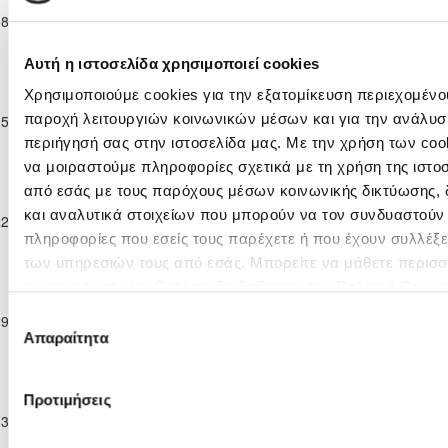
Κατηγορία
ΑΚΡΙΤΑΣ
08-11-2025
Παίδων
3
1
ΑΣΙΛ ΛΥΣΗΣ
2'
ΧΛΩΡΑΚΑΣ
Κ-16
2025/26
Αυτή η ιστοσελίδα χρησιμοποιεί cookies
Επίλεκτη
Χρησιμοποιούμε cookies για την εξατομίκευση περιεχομένου
Κατηγορία
ΠΑΕΕΚ
ΑΚΡΙΤΑΣ
παροχή λειτουργιών κοινωνικών μέσων και για την ανάλυσ
15-11-2025
Παίδων
5
1
31'
ΚΕΡΥΝΕΙΑΣ
ΧΛΩΡΑΚΑΣ
Κ-16
περιήγησή σας στην ιστοσελίδα μας. Με την χρήση των cook
2025/26
να μοιραστούμε πληροφορίες σχετικά με τη χρήση της ιστο
Επίλεκτη
από εσάς με τους παρόχους μέσων κοινωνικής δικτύωσης,
Κατηγορία
ΑΚΡΙΤΑΣ
Ε. Ν. ΘΟΙ
και αναλυτικά στοιχείων που μπορούν να τον συνδυαστούν
22-11-2025
Παίδων
2
0
90'
ΧΛΩΡΑΚΑΣ
ΛΑΚΑΤΑΜΙΑΣ
πληροφορίες που εσείς τους παρέχετε ή που έχουν συλλέξε
Κ-16
2025/26
των υπηρεσιών τους από εσάς. Μπορείτε να μάθετε περισσ
Επίλεκτη
με την χρήση των Cookies διαβάζοντας την Πολιτική Cooki
Κατηγορία
ΑΚΡΙΤΑΣ
κλικ
εδώ
Επιλογή
29-11-2025
Παίδων
0
3
ΕΘΝΙΚΟΣ ΑΧΝΑΣ
31'
ΧΛΩΡΑΚΑΣ
Απαραίτητα
Κ-16
συγκατάθεσης
2025/26
Επίλεκτη
Προτιμήσεις
Κατηγορία
ΕΘΝΙΚΟΣ
ΑΚΡΙΤΑΣ
13-12-2025
Παίδων
1
1
63'
ΛΑΤΣΙΩΝ
ΧΛΩΡΑΚΑΣ
Κ-16