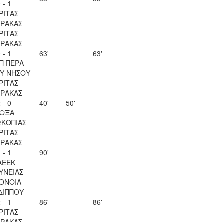
 - 1
ΡΙΤΑΣ
ΡΑΚΑΣ
ΡΙΤΑΣ
ΡΑΚΑΣ
 - 1
63'
63'
Π ΠΕΡΑ
Υ ΝΗΣΟΥ
ΡΙΤΑΣ
ΡΑΚΑΣ
 - 0
40'
50'
ΟΞΑ
ΚΟΠΙΑΣ
ΡΙΤΑΣ
ΡΑΚΑΣ
 - 1
90'
ΑΕΕΚ
ΥΝΕΙΑΣ
ΟΝΟΙΑ
ΔΙΠΠΟΥ
 - 1
86'
86'
ΡΙΤΑΣ
ΡΑΚΑΣ