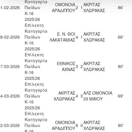
Κατηγορία
ΟΜΟΝΟΙΑ
ΑΚΡΙΤΑΣ
21-02-2026
Παίδων
2
1
86'
ΑΡΑΔΙΠΠΟΥ
ΧΛΩΡΑΚΑΣ
Κ-16
2025/26
Επίλεκτη
Κατηγορία
Ε. Ν. ΘΟΙ
ΑΚΡΙΤΑΣ
28-02-2026
Παίδων
4
1
66'
ΛΑΚΑΤΑΜΙΑΣ
ΧΛΩΡΑΚΑΣ
Κ-16
2025/26
Επίλεκτη
Κατηγορία
ΕΘΝΙΚΟΣ
ΑΚΡΙΤΑΣ
07-03-2026
Παίδων
3
2
90'
ΑΧΝΑΣ
ΧΛΩΡΑΚΑΣ
Κ-16
2025/26
Επίλεκτη
Κατηγορία
ΑΚΡΙΤΑΣ
ΑΛΣ ΟΜΟΝΟΙΑ
14-03-2026
Παίδων
4
3
69'
ΧΛΩΡΑΚΑΣ
29 ΜΑΪΟΥ
Κ-16
2025/26
Επίλεκτη
Κατηγορία
ΟΜΟΝΟΙΑ
ΑΚΡΙΤΑΣ
22-03-2026
Παίδων
8
0
90'
ΑΡΑΔΙΠΠΟΥ
ΧΛΩΡΑΚΑΣ
Κ-16