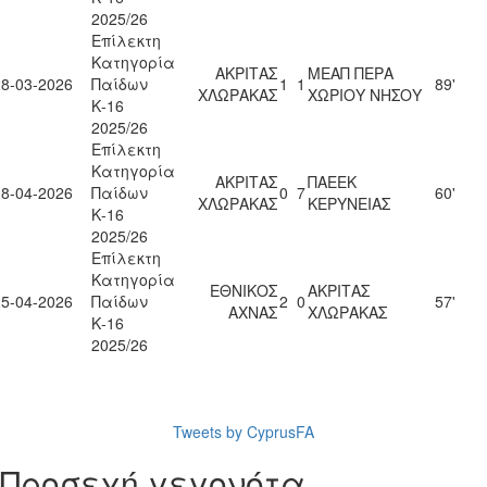
2025/26
Επίλεκτη
Κατηγορία
ΑΚΡΙΤΑΣ
ΜΕΑΠ ΠΕΡΑ
28-03-2026
Παίδων
1
1
89'
ΧΛΩΡΑΚΑΣ
ΧΩΡΙΟΥ ΝΗΣΟΥ
Κ-16
2025/26
Επίλεκτη
Κατηγορία
ΑΚΡΙΤΑΣ
ΠΑΕΕΚ
18-04-2026
Παίδων
0
7
60'
ΧΛΩΡΑΚΑΣ
ΚΕΡΥΝΕΙΑΣ
Κ-16
2025/26
Επίλεκτη
Κατηγορία
ΕΘΝΙΚΟΣ
ΑΚΡΙΤΑΣ
25-04-2026
Παίδων
2
0
57'
ΑΧΝΑΣ
ΧΛΩΡΑΚΑΣ
Κ-16
2025/26
Tweets by CyprusFA
Προσεχή γεγονότα