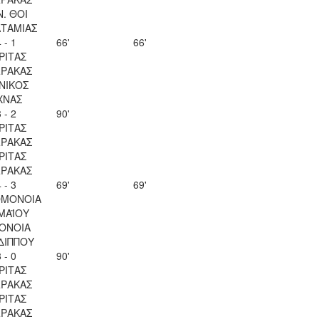
Ν. ΘΟΙ
ΤΑΜΙΑΣ
 - 1
66'
66'
ΡΙΤΑΣ
ΡΑΚΑΣ
ΝΙΚΟΣ
ΧΝΑΣ
 - 2
90'
ΡΙΤΑΣ
ΡΑΚΑΣ
ΡΙΤΑΣ
ΡΑΚΑΣ
 - 3
69'
69'
ΟΜΟΝΟΙΑ
 ΜΑΪΟΥ
ΟΝΟΙΑ
ΔΙΠΠΟΥ
 - 0
90'
ΡΙΤΑΣ
ΡΑΚΑΣ
ΡΙΤΑΣ
ΡΑΚΑΣ