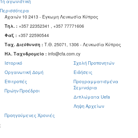
1η αγωνιστική
Περισσότερα
Αχαιών 10 2413 - Έγκωμη Λευκωσία Κύπρος
Τηλ. :
+357 22352341 , +357 77771606
Φαξ :
+357 22590544
Ταχ. Διεύθυνση :
Τ.Θ. 25071, 1306 - Λευκωσία Κύπρος
Ηλ. Ταχυδρομείο :
info@cfa.com.cy
Ιστορικό
Σχολή Προπονητών
Οργανωτική Δομή
Ειδήσεις
Επιτροπές
Προγραμματισμένα
Σεμινάρια
Πρώην Προέδροι
Διπλώματα Uefa
Ληψη Αρχείων
Προηγούμενες Χρονιές
γραφείτε στο ενημερωτικό μας δελτίο