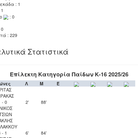
εκάδα : 1
 1
το
: 0
 0
τά : 229
λυτικά Στατιστικά
Επίλεκτη Κατηγορία Παίδων Κ-16 2025/26
ώνες
Λ
Μ
Έ
ΡΙΤΑΣ
ΡΑΚΑΣ
 - 0
2'
88'
ΝΙΚΟΣ
ΤΣΙΩΝ
ΑΚΛΗΣ
ΛΑΚΚΟΥ
 - 1
6'
84'