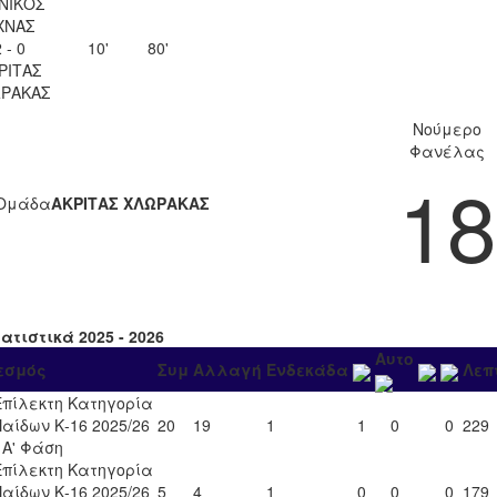
ΝΙΚΟΣ
ΧΝΑΣ
 - 0
10'
80'
ΡΙΤΑΣ
ΡΑΚΑΣ
Νούμερο
Φανέλας
18
Ομάδα
ΑΚΡΙΤΑΣ ΧΛΩΡΑΚΑΣ
ατιστικά 2025 - 2026
Αυτο
εσμός
Συμ
Αλλαγή
Ενδεκάδα
Λεπ
Επίλεκτη Κατηγορία
Παίδων Κ-16 2025/26
20
19
1
1
0
0
229
- Α' Φάση
Επίλεκτη Κατηγορία
Παίδων Κ-16 2025/26
5
4
1
0
0
0
179