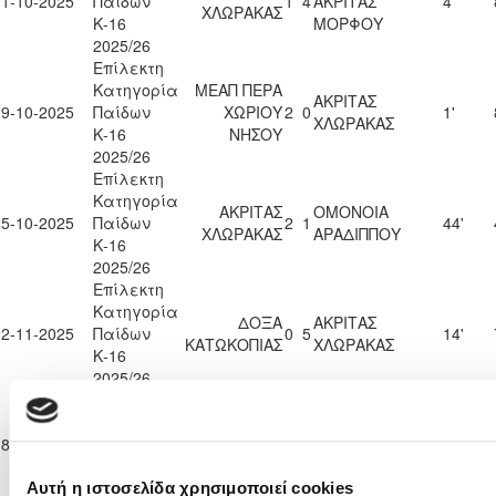
11-10-2025
Παίδων
1
4
ΑΚΡΙΤΑΣ
4'
ΧΛΩΡΑΚΑΣ
Κ-16
ΜΟΡΦΟΥ
2025/26
Επίλεκτη
Κατηγορία
ΜΕΑΠ ΠΕΡΑ
ΑΚΡΙΤΑΣ
19-10-2025
Παίδων
ΧΩΡΙΟΥ
2
0
1'
ΧΛΩΡΑΚΑΣ
Κ-16
ΝΗΣΟΥ
2025/26
Επίλεκτη
Κατηγορία
ΑΚΡΙΤΑΣ
ΟΜΟΝΟΙΑ
25-10-2025
Παίδων
2
1
44'
ΧΛΩΡΑΚΑΣ
ΑΡΑΔΙΠΠΟΥ
Κ-16
2025/26
Επίλεκτη
Κατηγορία
ΔΟΞΑ
ΑΚΡΙΤΑΣ
02-11-2025
Παίδων
0
5
14'
ΚΑΤΩΚΟΠΙΑΣ
ΧΛΩΡΑΚΑΣ
Κ-16
2025/26
Επίλεκτη
Κατηγορία
ΑΚΡΙΤΑΣ
08-11-2025
Παίδων
3
1
ΑΣΙΛ ΛΥΣΗΣ
2'
ΧΛΩΡΑΚΑΣ
Κ-16
2025/26
Αυτή η ιστοσελίδα χρησιμοποιεί cookies