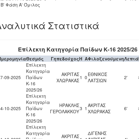
- Β' Φάση Α' Όμιλος
Αναλυτικά Στατιστικά
Επίλεκτη Κατηγορία Παίδων Κ-16 2025/26
Ημερομηνία
Θεσμός
Γηπεδούχος
H
A
Φιλοξενούμενη
Λεπτά
Επίλεκτη
Κατηγορία
ΑΚΡΙΤΑΣ
ΕΘΝΙΚΟΣ
27-09-2025
Παίδων
1
0
2'
ΧΛΩΡΑΚΑΣ
ΛΑΤΣΙΩΝ
Κ-16
2025/26
Επίλεκτη
Κατηγορία
ΗΡΑΚΛΗΣ
ΑΚΡΙΤΑΣ
04-10-2025
Παίδων
3
1
6'
ΓΕΡΟΛΑΚΚΟΥ
ΧΛΩΡΑΚΑΣ
Κ-16
2025/26
Επίλεκτη
Κατηγορία
ΔΙΓΕΝΗΣ
ΑΚΡΙΤΑΣ