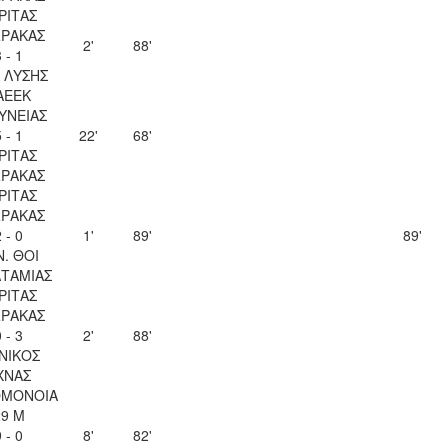
ΡΙΤΑΣ
ΡΑΚΑΣ
2'
88'
 - 1
Λ ΛΥΣΗΣ
ΑΕΕΚ
ΥΝΕΙΑΣ
 - 1
22'
68'
ΡΙΤΑΣ
ΡΑΚΑΣ
ΡΙΤΑΣ
ΡΑΚΑΣ
 - 0
1'
89'
89'
Ν. ΘΟΙ
ΤΑΜΙΑΣ
ΡΙΤΑΣ
ΡΑΚΑΣ
 - 3
2'
88'
ΝΙΚΟΣ
ΧΝΑΣ
ΟΜΟΝΟΙΑ
29 Μ
 - 0
8'
82'