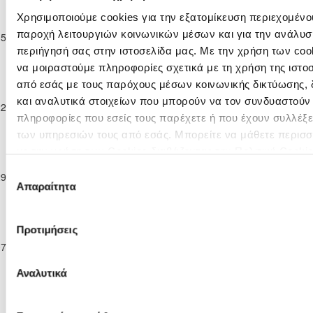
Επίλεκτη
Χρησιμοποιούμε cookies για την εξατομίκευση περιεχομένου
Κατηγορία
ΠΑΕΕΚ
ΑΚΡΙΤΑΣ
παροχή λειτουργιών κοινωνικών μέσων και για την ανάλυσ
15-11-2025
Παίδων
5
1
22'
ΚΕΡΥΝΕΙΑΣ
ΧΛΩΡΑΚΑΣ
Κ-16
περιήγησή σας στην ιστοσελίδα μας. Με την χρήση των cook
2025/26
να μοιραστούμε πληροφορίες σχετικά με τη χρήση της ιστο
Επίλεκτη
από εσάς με τους παρόχους μέσων κοινωνικής δικτύωσης,
Κατηγορία
ΑΚΡΙΤΑΣ
Ε. Ν. ΘΟΙ
και αναλυτικά στοιχείων που μπορούν να τον συνδυαστούν
22-11-2025
Παίδων
2
0
1'
ΧΛΩΡΑΚΑΣ
ΛΑΚΑΤΑΜΙΑΣ
πληροφορίες που εσείς τους παρέχετε ή που έχουν συλλέξε
Κ-16
2025/26
των υπηρεσιών τους από εσάς. Μπορείτε να μάθετε περισσ
Επίλεκτη
με την χρήση των Cookies διαβάζοντας την Πολιτική Cooki
Κατηγορία
κλικ
εδώ
ΑΚΡΙΤΑΣ
Επιλογή
29-11-2025
Παίδων
0
3
ΕΘΝΙΚΟΣ ΑΧΝΑΣ
2'
ΧΛΩΡΑΚΑΣ
Απαραίτητα
συγκατάθεσης
Κ-16
2025/26
Επίλεκτη
Προτιμήσεις
Κατηγορία
ΑΛΣ
ΑΚΡΙΤΑΣ
07-12-2025
Παίδων
ΟΜΟΝΟΙΑ 29
9
0
8'
ΧΛΩΡΑΚΑΣ
Κ-16
Μ
Αναλυτικά
2025/26
Επίλεκτη
Κατηγορία
ΕΘΝΙΚΟΣ
ΑΚΡΙΤΑΣ