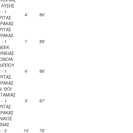
Λ ΛΥΣΗΣ
 - 1
4'
86'
ΡΙΤΑΣ
ΡΑΚΑΣ
ΡΙΤΑΣ
ΡΑΚΑΣ
 - 1
1'
89'
ΑΕΕΚ
ΥΝΕΙΑΣ
ΟΝΟΙΑ
ΔΙΠΠΟΥ
 - 1
4'
86'
ΡΙΤΑΣ
ΡΑΚΑΣ
Ν. ΘΟΙ
ΤΑΜΙΑΣ
 - 1
3'
87'
ΡΙΤΑΣ
ΡΑΚΑΣ
ΝΙΚΟΣ
ΧΝΑΣ
 - 2
14'
76'