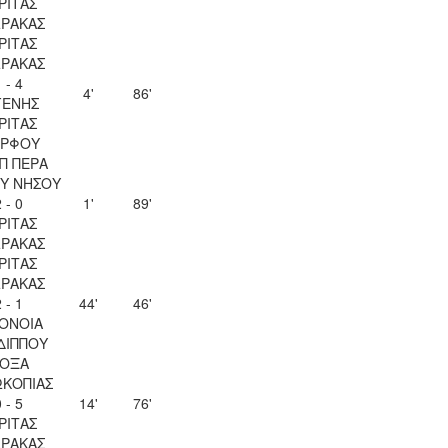
ΡΙΤΑΣ
ΡΑΚΑΣ
ΡΙΤΑΣ
ΡΑΚΑΣ
 - 4
4'
86'
ΓΕΝΗΣ
ΡΙΤΑΣ
ΡΦΟΥ
Π ΠΕΡΑ
Υ ΝΗΣΟΥ
 - 0
1'
89'
ΡΙΤΑΣ
ΡΑΚΑΣ
ΡΙΤΑΣ
ΡΑΚΑΣ
 - 1
44'
46'
ΟΝΟΙΑ
ΔΙΠΠΟΥ
ΟΞΑ
ΚΟΠΙΑΣ
 - 5
14'
76'
ΡΙΤΑΣ
ΡΑΚΑΣ