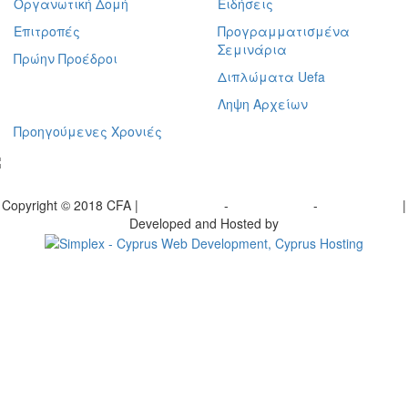
Οργανωτική Δομή
Ειδήσεις
Επιτροπές
Προγραμματισμένα
Σεμινάρια
Πρώην Προέδροι
Διπλώματα Uefa
Ληψη Αρχείων
Προηγούμενες Χρονιές
γραφείτε στο ενημερωτικό μας δελτίο
Copyright © 2018 CFA |
Privacy policy
-
Terms of Use
-
Cookie Policy
|
Developed and Hosted by
Change your consent