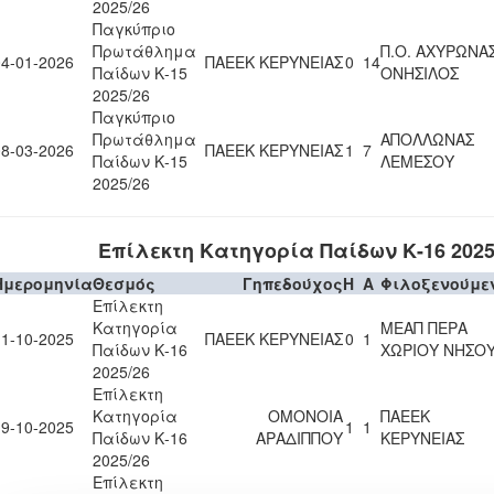
2025/26
Παγκύπριο
Πρωτάθλημα
Π.Ο. ΑΧΥΡΩΝΑ
04-01-2026
ΠΑΕΕΚ ΚΕΡΥΝΕΙΑΣ
0
14
Παίδων Κ-15
ΟΝΗΣΙΛΟΣ
2025/26
Παγκύπριο
Πρωτάθλημα
ΑΠΟΛΛΩΝΑΣ
08-03-2026
ΠΑΕΕΚ ΚΕΡΥΝΕΙΑΣ
1
7
Παίδων Κ-15
ΛΕΜΕΣΟΥ
2025/26
Επίλεκτη Κατηγορία Παίδων Κ-16 2025
Ημερομηνία
Θεσμός
Γηπεδούχος
H
A
Φιλοξενούμε
Επίλεκτη
Κατηγορία
ΜΕΑΠ ΠΕΡΑ
11-10-2025
ΠΑΕΕΚ ΚΕΡΥΝΕΙΑΣ
0
1
Παίδων Κ-16
ΧΩΡΙΟΥ ΝΗΣΟ
2025/26
Επίλεκτη
Κατηγορία
ΟΜΟΝΟΙΑ
ΠΑΕΕΚ
19-10-2025
1
1
Παίδων Κ-16
ΑΡΑΔΙΠΠΟΥ
ΚΕΡΥΝΕΙΑΣ
2025/26
Επίλεκτη