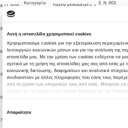
Κατηγορία
Ε. Ν. ΘΟΙ
08-11-2025
ΠΑΕΕΚ ΚΕΡΥΝΕΙΑΣ
4
1
Παίδων Κ-16
ΛΑΚΑΤΑΜΙΑΣ
2025/26
Επίλεκτη
Κατηγορία
ΑΚΡΙΤΑΣ
15-11-2025
ΠΑΕΕΚ ΚΕΡΥΝΕΙΑΣ
5
1
Παίδων Κ-16
ΧΛΩΡΑΚΑΣ
Αυτή η ιστοσελίδα χρησιμοποιεί cookies
2025/26
Επίλεκτη
Χρησιμοποιούμε cookies για την εξατομίκευση περιεχομένο
Κατηγορία
ΠΑΕΕΚ
λειτουργιών κοινωνικών μέσων και για την ανάλυση της πε
06-12-2025
ΕΘΝΙΚΟΣ ΛΑΤΣΙΩΝ
1
1
Παίδων Κ-16
ΚΕΡΥΝΕΙΑΣ
ιστοσελίδα μας. Με την χρήση των cookies ενδέχεται να μ
2025/26
σχετικά με τη χρήση της ιστοσελίδας μας σας από εσάς με
Επίλεκτη
κοινωνικής δικτύωσης, διαφημίσεων και αναλυτικά στοιχεί
Κατηγορία
ΗΡΑΚΛΗΣ
ΠΑΕΕΚ
13-12-2025
0
5
Παίδων Κ-16
ΓΕΡΟΛΑΚΚΟΥ
ΚΕΡΥΝΕΙΑΣ
συνδυαστούν με άλλες πληροφορίες που εσείς τους παρέχετ
2025/26
από τη χρήση των υπηρεσιών τους από εσάς. Μπορείτε να
Επίλεκτη
ΔΙΓΕΝΗΣ
σχετικά με την χρήση των Cookies διαβάζοντας την Πολιτικ
Κατηγορία
20-12-2025
ΠΑΕΕΚ ΚΕΡΥΝΕΙΑΣ
5
0
ΑΚΡΙΤΑΣ
εδώ
Παίδων Κ-16
ΜΟΡΦΟΥ
2025/26
Επιλογή
Επίλεκτη
Απαραίτητα
συγκατάθεσης
Κατηγορία
ΟΜΟΝΟΙΑ
17-01-2026
ΠΑΕΕΚ ΚΕΡΥΝΕΙΑΣ
1
2
Παίδων Κ-16
ΑΡΑΔΙΠΠΟΥ