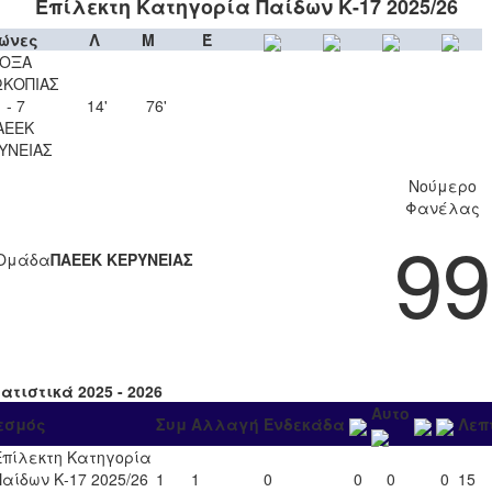
Επίλεκτη Κατηγορία Παίδων Κ-17 2025/26
ώνες
Λ
Μ
Έ
ΟΞΑ
ΚΟΠΙΑΣ
 - 7
14'
76'
ΑΕΕΚ
ΥΝΕΙΑΣ
Νούμερο
Φανέλας
99
Ομάδα
ΠΑΕΕΚ ΚΕΡΥΝΕΙΑΣ
ατιστικά 2025 - 2026
Αυτο
εσμός
Συμ
Αλλαγή
Ενδεκάδα
Λεπ
Επίλεκτη Κατηγορία
Παίδων Κ-17 2025/26
1
1
0
0
0
0
15