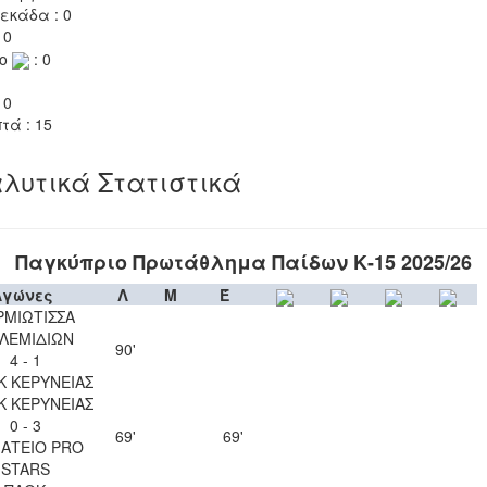
εκάδα : 0
 0
το
: 0
 0
τά : 15
λυτικά Στατιστικά
Παγκύπριο Πρωτάθλημα Παίδων Κ-15 2025/26
Αγώνες
Λ
Μ
Έ
ΡΜΙΩΤΙΣΣΑ
ΛΕΜΙΔΙΩΝ
90'
4 - 1
Κ ΚΕΡΥΝΕΙΑΣ
Κ ΚΕΡΥΝΕΙΑΣ
0 - 3
69'
69'
ΑΤΕΙΟ PRO
STARS