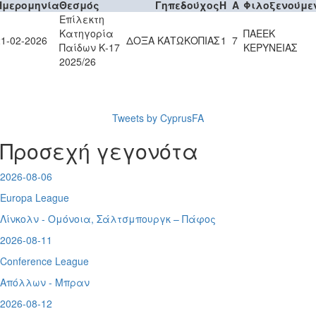
Ημερομηνία
Θεσμός
Γηπεδούχος
H
A
Φιλοξενούμε
Επίλεκτη
Κατηγορία
ΠΑΕΕΚ
21-02-2026
ΔΟΞΑ ΚΑΤΩΚΟΠΙΑΣ
1
7
Παίδων Κ-17
ΚΕΡΥΝΕΙΑΣ
2025/26
Tweets by CyprusFA
Προσεχή γεγονότα
2026-08-06
Europa League
Λίνκολν - Ομόνοια
,
Σάλτσμπουργκ – Πάφος
2026-08-11
Conference League
Απόλλων - Μπραν
2026-08-12