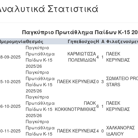
Αναλυτικά Στατιστικά
Παγκύπριο Πρωτάθλημα Παίδων Κ-15 20
Ημερομηνία
Θεσμός
Γηπεδούχος
H
A
Φιλοξενούμε
Παγκύπριο
Πρωτάθλημα
ΚΑΡΜΙΩΤΙΣΣΑ
ΠΑΕΕΚ
28-09-2025
4
1
Παίδων Κ-15
ΠΟΛΕΜΙΔΙΩΝ
ΚΕΡΥΝΕΙΑΣ
2025/26
Παγκύπριο
Πρωτάθλημα
ΣΩΜΑΤΕΙΟ PR
05-10-2025
ΠΑΕΕΚ ΚΕΡΥΝΕΙΑΣ
0
3
Παίδων Κ-15
STARS
2025/26
Παγκύπριο
Πρωτάθλημα
ΠΑΟΚ
ΠΑΕΕΚ
26-10-2025
6
1
Παίδων Κ-15
ΚΟΚΚΙΝΟΤΡΙΜΙΘΙΑΣ
ΚΕΡΥΝΕΙΑΣ
2025/26
Παγκύπριο
Πρωτάθλημα
ΧΑΛΚΑΝΟΡΑΣ
30-11-2025
ΠΑΕΕΚ ΚΕΡΥΝΕΙΑΣ
4
0
Παίδων Κ-15
ΙΔΑΛΙΟΥ