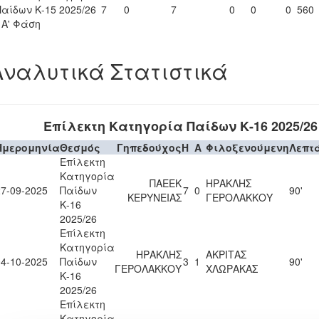
Παίδων Κ-15 2025/26
7
0
7
0
0
0
560
- Α' Φάση
Αναλυτικά Στατιστικά
Επίλεκτη Κατηγορία Παίδων Κ-16 2025/26
Ημερομηνία
Θεσμός
Γηπεδούχος
H
A
Φιλοξενούμενη
Λεπτ
Επίλεκτη
Κατηγορία
ΠΑΕΕΚ
ΗΡΑΚΛΗΣ
27-09-2025
Παίδων
7
0
90'
ΚΕΡΥΝΕΙΑΣ
ΓΕΡΟΛΑΚΚΟΥ
Κ-16
2025/26
Επίλεκτη
Κατηγορία
ΗΡΑΚΛΗΣ
ΑΚΡΙΤΑΣ
04-10-2025
Παίδων
3
1
90'
ΓΕΡΟΛΑΚΚΟΥ
ΧΛΩΡΑΚΑΣ
Κ-16
2025/26
Επίλεκτη
Κατηγορία