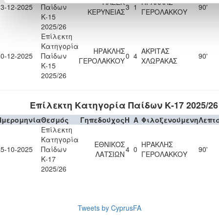
ΠΑΕΕΚ
ΗΡΑΚΛΗΣ
13-12-2025
Παίδων
3
1
90'
ΚΕΡΥΝΕΙΑΣ
ΓΕΡΟΛΑΚΚΟΥ
Κ-15
2025/26
Επίλεκτη
Κατηγορία
ΗΡΑΚΛΗΣ
ΑΚΡΙΤΑΣ
20-12-2025
Παίδων
0
4
90'
ΓΕΡΟΛΑΚΚΟΥ
ΧΛΩΡΑΚΑΣ
Κ-15
2025/26
Επίλεκτη Κατηγορία Παίδων Κ-17 2025/26
Ημερομηνία
Θεσμός
Γηπεδούχος
H
A
Φιλοξενούμενη
Λεπτ
Επίλεκτη
Κατηγορία
ΕΘΝΙΚΟΣ
ΗΡΑΚΛΗΣ
25-10-2025
Παίδων
4
0
90'
ΛΑΤΣΙΩΝ
ΓΕΡΟΛΑΚΚΟΥ
Κ-17
2025/26
Tweets by CyprusFA