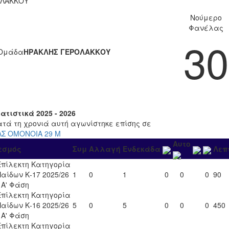
ΛΑΚΚΟΥ
Νούμερο
Φανέλας
30
Ομάδα
ΗΡΑΚΛΗΣ ΓΕΡΟΛΑΚΚΟΥ
ατιστικά 2025 - 2026
ατά τη χρονιά αυτή αγωνίστηκε επίσης σε
ΛΣ ΟΜΟΝΟΙΑ 29 Μ
Αυτο
εσμός
Συμ
Αλλαγή
Ενδεκάδα
Λεπ
Επίλεκτη Κατηγορία
Παίδων Κ-17 2025/26
1
0
1
0
0
0
90
- Α' Φάση
Επίλεκτη Κατηγορία
Παίδων Κ-16 2025/26
5
0
5
0
0
0
450
- Α' Φάση
Επίλεκτη Κατηγορία