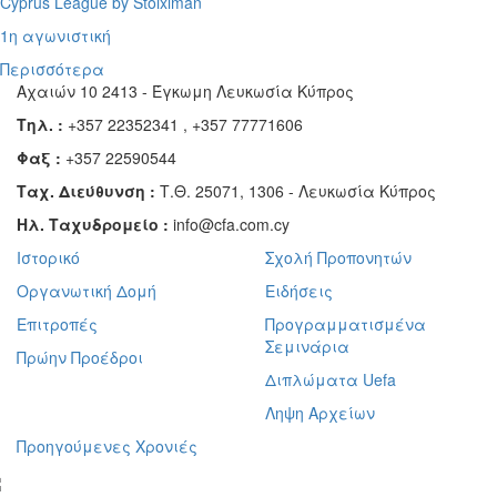
Cyprus League by Stoiximan
1η αγωνιστική
Περισσότερα
Αχαιών 10 2413 - Έγκωμη Λευκωσία Κύπρος
Τηλ. :
+357 22352341 , +357 77771606
Φαξ :
+357 22590544
Ταχ. Διεύθυνση :
Τ.Θ. 25071, 1306 - Λευκωσία Κύπρος
Ηλ. Ταχυδρομείο :
info@cfa.com.cy
Ιστορικό
Σχολή Προπονητών
Οργανωτική Δομή
Ειδήσεις
Επιτροπές
Προγραμματισμένα
Σεμινάρια
Πρώην Προέδροι
Διπλώματα Uefa
Ληψη Αρχείων
Προηγούμενες Χρονιές