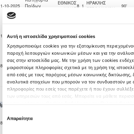
ΕΘΝΙΚΟΣ
ΗΡΑΚΛΗΣ
11-10-2025
Παίδων
8
1
90'
ΑΧΝΑΣ
ΓΕΡΟΛΑΚΚΟΥ
Κ-16
2025/26
Επίλεκτη
Κατηγορία
Ε. Ν. ΘΟΙ
ΗΡΑΚΛΗΣ
01-11-2025
Παίδων
3
1
90'
Αυτή η ιστοσελίδα χρησιμοποιεί cookies
ΛΑΚΑΤΑΜΙΑΣ
ΓΕΡΟΛΑΚΚΟΥ
Κ-16
Χρησιμοποιούμε cookies για την εξατομίκευση περιεχομένου
2025/26
παροχή λειτουργιών κοινωνικών μέσων και για την ανάλυσ
Επίλεκτη
Κατηγορία
ΔΙΓΕΝΗΣ
σας στην ιστοσελίδα μας. Με την χρήση των cookies ενδέχε
ΗΡΑΚΛΗΣ
08-11-2025
Παίδων
1
11
ΑΚΡΙΤΑΣ
90'
μοιραστούμε πληροφορίες σχετικά με τη χρήση της ιστοσελ
ΓΕΡΟΛΑΚΚΟΥ
Κ-16
ΜΟΡΦΟΥ
από εσάς με τους παρόχους μέσων κοινωνικής δικτύωσης, 
2025/26
αναλυτικά στοιχείων που μπορούν να τον συνδυαστούν με 
πληροφορίες που εσείς τους παρέχετε ή που έχουν συλλέξε
Επίλεκτη Κατηγορία Παίδων Κ-15 2025/26
των υπηρεσιών τους από εσάς. Μπορείτε να μάθετε περισσ
με την χρήση των Cookies διαβάζοντας την Πολιτική Cookie
Ημερομηνία
Θεσμός
Γηπεδούχος
H
A
Φιλοξενούμενη
Λεπτ
Επίλεκτη
εδώ
Επιλογή
Κατηγορία
ΑΛΣ
Απαραίτητα
ΗΡΑΚΛΗΣ
συγκατάθεσης
18-10-2025
Παίδων
ΟΜΟΝΟΙΑ 29
0
3
90'
ΓΕΡΟΛΑΚΚΟΥ
Κ-15
Μ