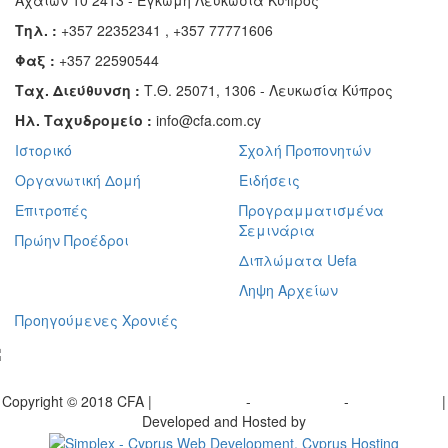
Αχαιών 10 2413 - Έγκωμη Λευκωσία Κύπρος
Τηλ. :
+357 22352341 , +357 77771606
Φαξ :
+357 22590544
Ταχ. Διεύθυνση :
Τ.Θ. 25071, 1306 - Λευκωσία Κύπρος
Ηλ. Ταχυδρομείο :
info@cfa.com.cy
Ιστορικό
Σχολή Προπονητών
Οργανωτική Δομή
Ειδήσεις
Επιτροπές
Προγραμματισμένα
Σεμινάρια
Πρώην Προέδροι
Διπλώματα Uefa
Ληψη Αρχείων
Προηγούμενες Χρονιές
γραφείτε στο ενημερωτικό μας δελτίο
Copyright © 2018 CFA |
Privacy policy
-
Terms of Use
-
Cookie Policy
|
Developed and Hosted by