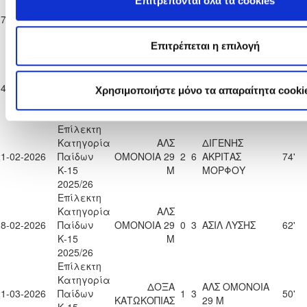
Επιτρέπονται όλα τα cookies
Κατηγορία
ΗΡΑΚΛΗΣ
ΑΛΣ ΟΜΟΝΟΙΑ
17-01-2026
Παίδων
1
0
55'
ΓΕΡΟΛΑΚΚΟΥ
29 Μ
Κ-15
Επιτρέπεται η επιλογή
2025/26
Επίλεκτη
Κατηγορία
ΔΟΞΑ
ΑΛΣ ΟΜΟΝΟΙΑ
14-02-2026
Παίδων
9
0
60'
Χρησιμοποιήστε μόνο τα απαραίτητα cooki
ΚΑΤΩΚΟΠΙΑΣ
29 Μ
Κ-15
2025/26
Επίλεκτη
Κατηγορία
ΑΛΣ
ΔΙΓΕΝΗΣ
21-02-2026
Παίδων
ΟΜΟΝΟΙΑ 29
2
6
ΑΚΡΙΤΑΣ
74'
Κ-15
Μ
ΜΟΡΦΟΥ
2025/26
Επίλεκτη
Κατηγορία
ΑΛΣ
28-02-2026
Παίδων
ΟΜΟΝΟΙΑ 29
0
3
ΑΣΙΛ ΛΥΣΗΣ
62'
Κ-15
Μ
2025/26
Επίλεκτη
Κατηγορία
ΔΟΞΑ
ΑΛΣ ΟΜΟΝΟΙΑ
21-03-2026
Παίδων
1
3
50'
ΚΑΤΩΚΟΠΙΑΣ
29 Μ