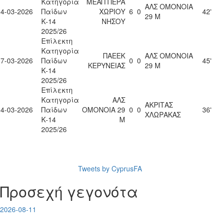
Κατηγορία
ΜΕΑΠ ΠΕΡΑ
ΑΛΣ ΟΜΟΝΟΙΑ
04-03-2026
Παίδων
ΧΩΡΙΟΥ
6
0
42'
29 Μ
Κ-14
ΝΗΣΟΥ
2025/26
Επίλεκτη
Κατηγορία
ΠΑΕΕΚ
ΑΛΣ ΟΜΟΝΟΙΑ
07-03-2026
Παίδων
0
0
45'
ΚΕΡΥΝΕΙΑΣ
29 Μ
Κ-14
2025/26
Επίλεκτη
Κατηγορία
ΑΛΣ
ΑΚΡΙΤΑΣ
14-03-2026
Παίδων
ΟΜΟΝΟΙΑ 29
0
0
36'
ΧΛΩΡΑΚΑΣ
Κ-14
Μ
2025/26
Tweets by CyprusFA
Προσεχή γεγονότα
2026-08-11