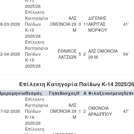
Κ-15
2025/26
Επίλεκτη
Κατηγορία
ΑΛΣ
ΔΙΓΕΝΗΣ
28-03-2026
Παίδων
ΟΜΟΝΟΙΑ 29
0
11
ΑΚΡΙΤΑΣ
41'
Κ-15
Μ
ΜΟΡΦΟΥ
2025/26
Επίλεκτη
Κατηγορία
ΕΘΝΙΚΟΣ
ΑΛΣ ΟΜΟΝΟΙΑ
22-04-2026
Παίδων
5
2
54'
ΛΑΤΣΙΩΝ
29 Μ
Κ-15
2025/26
Επίλεκτη Κατηγορία Παίδων Κ-14 2025/2
Ημερομηνία
Θεσμός
Γηπεδούχος
H
A
Φιλοξενούμενη
Λεπ
Επίλεκτη
Κατηγορία
ΑΛΣ
ΟΜΟΝΟΙΑ
07-02-2026
Παίδων
ΟΜΟΝΟΙΑ 29
1
2
47'
ΑΡΑΔΙΠΠΟΥ
Κ-14
Μ
2025/26
Επίλεκτη