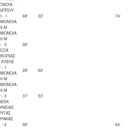
ΟΝΟΙΑ
ΔΙΠΠΟΥ
0 - 1
68'
22'
74'
ΟΜΟΝΟΙΑ
29 Μ
ΟΜΟΝΟΙΑ
29 Μ
 - 3
90'
ΟΞΑ
ΚΟΠΙΑΣ
Λ ΛΥΣΗΣ
 - 1
28'
62'
ΟΜΟΝΟΙΑ
29 Μ
ΟΜΟΝΟΙΑ
29 Μ
 - 3
37'
53'
ΑΕΕΚ
ΥΝΕΙΑΣ
ΡΙΤΑΣ
ΡΑΚΑΣ
 - 2
90'
64'