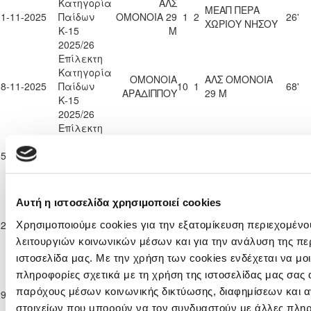
Κατηγορία
ΑΛΣ
ΜΕΑΠ ΠΕΡΑ
01-11-2025
Παίδων
ΟΜΟΝΟΙΑ 29
1
2
26'
ΧΩΡΙΟΥ ΝΗΣΟΥ
Κ-15
Μ
2025/26
Επίλεκτη
Κατηγορία
ΟΜΟΝΟΙΑ
ΑΛΣ ΟΜΟΝΟΙΑ
08-11-2025
Παίδων
10
1
68'
ΑΡΑΔΙΠΠΟΥ
29 Μ
Κ-15
2025/26
Επίλεκτη
Κατηγορία
ΑΛΣ
ΔΟΞΑ
15-11-2025
Παίδων
ΟΜΟΝΟΙΑ 29
0
3
90'
ΚΑΤΩΚΟΠΙΑΣ
Κ-15
Μ
2025/26
Επίλεκτη
Αυτή η ιστοσελίδα χρησιμοποιεί cookies
Κατηγορία
ΑΛΣ ΟΜΟΝΟΙΑ
22-11-2025
Παίδων
ΑΣΙΛ ΛΥΣΗΣ
2
1
28'
Χρησιμοποιούμε cookies για την εξατομίκευση περιεχομένο
29 Μ
Κ-15
λειτουργιών κοινωνικών μέσων και για την ανάλυση της πε
2025/26
ιστοσελίδα μας. Με την χρήση των cookies ενδέχεται να μ
Επίλεκτη
πληροφορίες σχετικά με τη χρήση της ιστοσελίδας μας σας 
Κατηγορία
ΑΛΣ
ΠΑΕΕΚ
παρόχους μέσων κοινωνικής δικτύωσης, διαφημίσεων και α
29-11-2025
Παίδων
ΟΜΟΝΟΙΑ 29
2
3
37'
ΚΕΡΥΝΕΙΑΣ
Κ-15
Μ
στοιχείων που μπορούν να τον συνδυαστούν με άλλες πλη