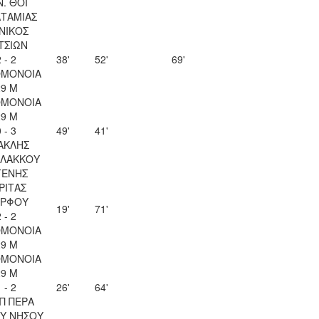
Ν. ΘΟΙ
ΤΑΜΙΑΣ
ΝΙΚΟΣ
ΤΣΙΩΝ
 - 2
38'
52'
69'
ΟΜΟΝΟΙΑ
29 Μ
ΟΜΟΝΟΙΑ
29 Μ
 - 3
49'
41'
ΑΚΛΗΣ
ΛΑΚΚΟΥ
ΓΕΝΗΣ
ΡΙΤΑΣ
ΡΦΟΥ
19'
71'
 - 2
ΟΜΟΝΟΙΑ
29 Μ
ΟΜΟΝΟΙΑ
29 Μ
 - 2
26'
64'
Π ΠΕΡΑ
Υ ΝΗΣΟΥ