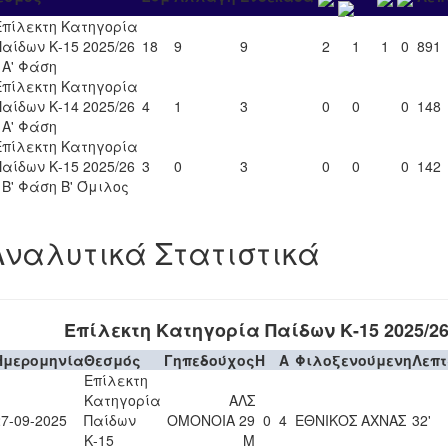
Επίλεκτη Κατηγορία
Παίδων Κ-15 2025/26
18
9
9
2
1
1
0
891
- Α' Φάση
Επίλεκτη Κατηγορία
Παίδων Κ-14 2025/26
4
1
3
0
0
0
148
- Α' Φάση
Επίλεκτη Κατηγορία
Παίδων Κ-15 2025/26
3
0
3
0
0
0
142
- Β' Φάση Β' Όμιλος
Αναλυτικά Στατιστικά
Επίλεκτη Κατηγορία Παίδων Κ-15 2025/2
Ημερομηνία
Θεσμός
Γηπεδούχος
H
A
Φιλοξενούμενη
Λεπ
Επίλεκτη
Κατηγορία
ΑΛΣ
27-09-2025
Παίδων
ΟΜΟΝΟΙΑ 29
0
4
ΕΘΝΙΚΟΣ ΑΧΝΑΣ
32'
Κ-15
Μ