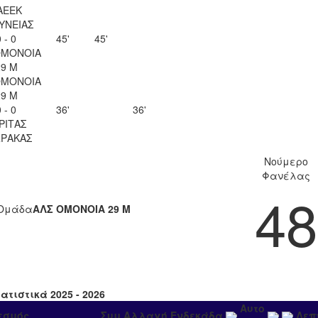
ΑΕΕΚ
ΥΝΕΙΑΣ
 - 0
45'
45'
ΟΜΟΝΟΙΑ
29 Μ
ΟΜΟΝΟΙΑ
29 Μ
 - 0
36'
36'
ΡΙΤΑΣ
ΡΑΚΑΣ
Νούμερο
Φανέλας
48
Ομάδα
ΑΛΣ ΟΜΟΝΟΙΑ 29 Μ
ατιστικά 2025 - 2026
Αυτο
εσμός
Συμ
Αλλαγή
Ενδεκάδα
Λεπ