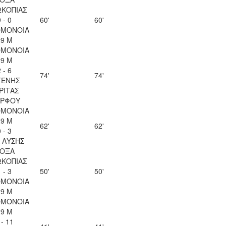
ΚΟΠΙΑΣ
 - 0
60'
60'
ΟΜΟΝΟΙΑ
29 Μ
ΟΜΟΝΟΙΑ
29 Μ
 - 6
74'
74'
ΓΕΝΗΣ
ΡΙΤΑΣ
ΡΦΟΥ
ΟΜΟΝΟΙΑ
29 Μ
62'
62'
 - 3
Λ ΛΥΣΗΣ
ΟΞΑ
ΚΟΠΙΑΣ
 - 3
50'
50'
ΟΜΟΝΟΙΑ
29 Μ
ΟΜΟΝΟΙΑ
29 Μ
 - 11