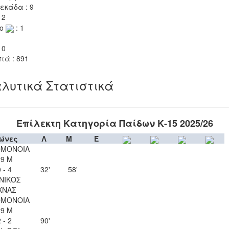
εκάδα : 9
 2
το
: 1
 0
τά : 891
λυτικά Στατιστικά
Επίλεκτη Κατηγορία Παίδων Κ-15 2025/26
ώνες
Λ
Μ
Έ
ΟΜΟΝΟΙΑ
29 Μ
 - 4
32'
58'
ΝΙΚΟΣ
ΧΝΑΣ
ΟΜΟΝΟΙΑ
29 Μ
 - 2
90'