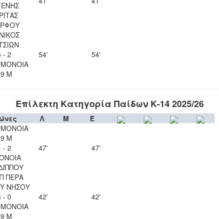
41'
41'
ΓΕΝΗΣ
ΡΙΤΑΣ
ΡΦΟΥ
ΝΙΚΟΣ
ΤΣΙΩΝ
 - 2
54'
54'
ΟΜΟΝΟΙΑ
29 Μ
Επίλεκτη Κατηγορία Παίδων Κ-14 2025/26
ώνες
Λ
Μ
Έ
ΟΜΟΝΟΙΑ
29 Μ
 - 2
47'
47'
ΟΝΟΙΑ
ΔΙΠΠΟΥ
Π ΠΕΡΑ
Υ ΝΗΣΟΥ
 - 0
42'
42'
ΟΜΟΝΟΙΑ
29 Μ