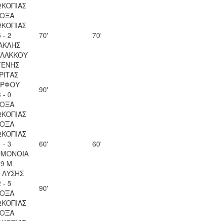
ΚΟΠΙΑΣ
ΟΞΑ
ΚΟΠΙΑΣ
 - 2
70'
70'
ΑΚΛΗΣ
ΛΑΚΚΟΥ
ΓΕΝΗΣ
ΡΙΤΑΣ
ΡΦΟΥ
90'
 - 0
ΟΞΑ
ΚΟΠΙΑΣ
ΟΞΑ
ΚΟΠΙΑΣ
 - 3
60'
60'
ΟΜΟΝΟΙΑ
29 Μ
Λ ΛΥΣΗΣ
 - 5
90'
ΟΞΑ
ΚΟΠΙΑΣ
ΟΞΑ