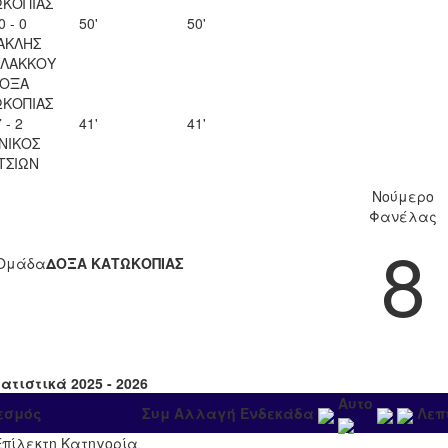
ΚΟΠΙΑΣ
0 - 0
50'
50'
ΑΚΛΗΣ
ΛΑΚΚΟΥ
ΟΞΑ
ΚΟΠΙΑΣ
 - 2
41'
41'
ΝΙΚΟΣ
ΤΣΙΩΝ
Νούμερο
Φανέλας
8
Ομάδα
ΔΟΞΑ ΚΑΤΩΚΟΠΙΑΣ
ατιστικά 2025 - 2026
Αυτο
εσμός
Συμ
Αλλαγή
Ενδεκάδα
Λεπ
Επίλεκτη Κατηγορία