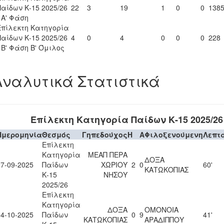
Παίδων Κ-15 2025/26
22
3
19
1
0
0
138
- Α' Φάση
Επίλεκτη Κατηγορία
Παίδων Κ-15 2025/26
4
0
4
0
0
0
228
- Β' Φάση Β' Όμιλος
Αναλυτικά Στατιστικά
Επίλεκτη Κατηγορία Παίδων Κ-15 2025/26
Ημερομηνία
Θεσμός
Γηπεδούχος
H
A
Φιλοξενούμενη
Λεπτ
Επίλεκτη
Κατηγορία
ΜΕΑΠ ΠΕΡΑ
ΔΟΞΑ
27-09-2025
Παίδων
ΧΩΡΙΟΥ
2
0
60'
ΚΑΤΩΚΟΠΙΑΣ
Κ-15
ΝΗΣΟΥ
2025/26
Επίλεκτη
Κατηγορία
ΔΟΞΑ
ΟΜΟΝΟΙΑ
04-10-2025
Παίδων
0
9
41'
ΚΑΤΩΚΟΠΙΑΣ
ΑΡΑΔΙΠΠΟΥ