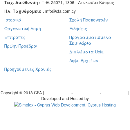
Ταχ. Διεύθυνση :
Τ.Θ. 25071, 1306 - Λευκωσία Κύπρος
Ηλ. Ταχυδρομείο :
info@cfa.com.cy
Ιστορικό
Σχολή Προπονητών
Οργανωτική Δομή
Ειδήσεις
Επιτροπές
Προγραμματισμένα
Σεμινάρια
Πρώην Προέδροι
Διπλώματα Uefa
Ληψη Αρχείων
Προηγούμενες Χρονιές
γραφείτε στο ενημερωτικό μας δελτίο
Copyright © 2018 CFA |
Privacy policy
-
Terms of Use
-
Cookie Policy
|
Developed and Hosted by
Change your consent