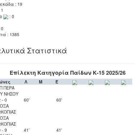
εκάδα : 19
 1
το
: 0
 0
τά : 1385
λυτικά Στατιστικά
Επίλεκτη Κατηγορία Παίδων Κ-15 2025/26
ώνες
Λ
Μ
Έ
Π ΠΕΡΑ
Υ ΝΗΣΟΥ
 - 0
60'
60'
ΟΞΑ
ΚΟΠΙΑΣ
ΟΞΑ
ΚΟΠΙΑΣ
 - 9
41'
41'