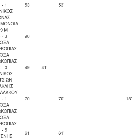
 - 1
53'
53'
ΝΙΚΟΣ
ΧΝΑΣ
ΟΜΟΝΟΙΑ
29 Μ
 - 3
90'
ΟΞΑ
ΚΟΠΙΑΣ
ΟΞΑ
ΚΟΠΙΑΣ
 - 0
49'
41'
ΝΙΚΟΣ
ΤΣΙΩΝ
ΑΚΛΗΣ
ΛΑΚΚΟΥ
 - 1
70'
70'
15'
ΟΞΑ
ΚΟΠΙΑΣ
ΟΞΑ
ΚΟΠΙΑΣ
 - 5
61'
61'
ΓΕΝΗΣ