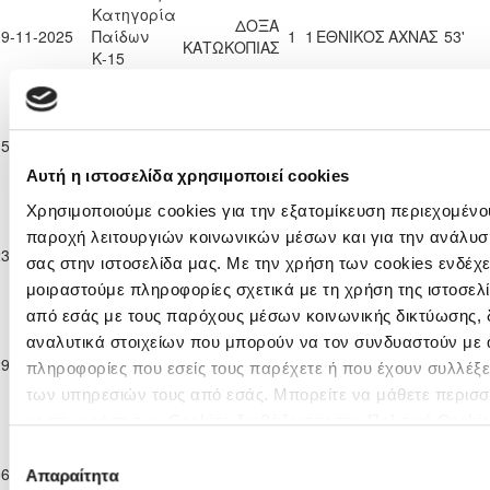
Κατηγορία
ΔΟΞΑ
09-11-2025
Παίδων
1
1
ΕΘΝΙΚΟΣ ΑΧΝΑΣ
53'
ΚΑΤΩΚΟΠΙΑΣ
Κ-15
2025/26
Επίλεκτη
Κατηγορία
ΑΛΣ
ΔΟΞΑ
15-11-2025
Παίδων
ΟΜΟΝΟΙΑ 29
0
3
90'
ΚΑΤΩΚΟΠΙΑΣ
Κ-15
Μ
Αυτή η ιστοσελίδα χρησιμοποιεί cookies
2025/26
Επίλεκτη
Χρησιμοποιούμε cookies για την εξατομίκευση περιεχομένου
Κατηγορία
παροχή λειτουργιών κοινωνικών μέσων και για την ανάλυσ
ΔΟΞΑ
ΕΘΝΙΚΟΣ
23-11-2025
Παίδων
2
0
49'
σας στην ιστοσελίδα μας. Με την χρήση των cookies ενδέχε
ΚΑΤΩΚΟΠΙΑΣ
ΛΑΤΣΙΩΝ
Κ-15
μοιραστούμε πληροφορίες σχετικά με τη χρήση της ιστοσελ
2025/26
από εσάς με τους παρόχους μέσων κοινωνικής δικτύωσης, 
Επίλεκτη
Κατηγορία
αναλυτικά στοιχείων που μπορούν να τον συνδυαστούν με 
ΗΡΑΚΛΗΣ
ΔΟΞΑ
29-11-2025
Παίδων
1
1
70'
πληροφορίες που εσείς τους παρέχετε ή που έχουν συλλέξε
ΓΕΡΟΛΑΚΚΟΥ
ΚΑΤΩΚΟΠΙΑΣ
Κ-15
των υπηρεσιών τους από εσάς. Μπορείτε να μάθετε περισσ
2025/26
με την χρήση των Cookies διαβάζοντας την Πολιτική Cookie
Επίλεκτη
εδώ
Κατηγορία
ΔΙΓΕΝΗΣ
Επιλογή
ΔΟΞΑ
06-12-2025
Παίδων
1
5
ΑΚΡΙΤΑΣ
61'
Απαραίτητα
συγκατάθεσης
ΚΑΤΩΚΟΠΙΑΣ