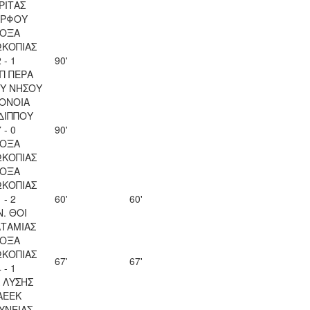
ΡΙΤΑΣ
ΡΦΟΥ
ΟΞΑ
ΚΟΠΙΑΣ
 - 1
90'
Π ΠΕΡΑ
Υ ΝΗΣΟΥ
ΟΝΟΙΑ
ΔΙΠΠΟΥ
 - 0
90'
ΟΞΑ
ΚΟΠΙΑΣ
ΟΞΑ
ΚΟΠΙΑΣ
 - 2
60'
60'
Ν. ΘΟΙ
ΤΑΜΙΑΣ
ΟΞΑ
ΚΟΠΙΑΣ
67'
67'
 - 1
Λ ΛΥΣΗΣ
ΑΕΕΚ
ΥΝΕΙΑΣ