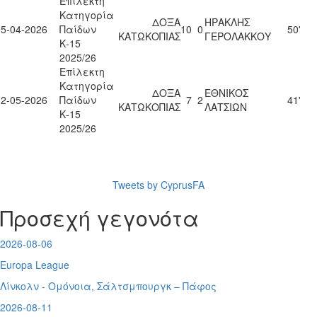
Επίλεκτη
Κατηγορία
ΔΟΞΑ
ΗΡΑΚΛΗΣ
15-04-2026
Παίδων
10
0
50'
ΚΑΤΩΚΟΠΙΑΣ
ΓΕΡΟΛΑΚΚΟΥ
Κ-15
2025/26
Επίλεκτη
Κατηγορία
ΔΟΞΑ
ΕΘΝΙΚΟΣ
02-05-2026
Παίδων
7
2
41'
ΚΑΤΩΚΟΠΙΑΣ
ΛΑΤΣΙΩΝ
Κ-15
2025/26
Tweets by CyprusFA
Προσεχή γεγονότα
2026-08-06
Europa League
Λίνκολν - Ομόνοια
,
Σάλτσμπουργκ – Πάφος
2026-08-11