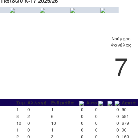
Παίδων Κ-17 2025/26
Νούμερο
Φανέλας
7
Συμ
Αλλαγή
Ενδεκάδα
Αυτο
Λεπτά
1
0
1
0
0
0
90
8
2
6
0
0
0
581
10
0
10
0
0
0
679
1
0
1
0
0
0
90
2
0
3
0
0
0
160