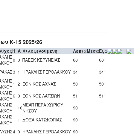
ν Κ-15 2025/26
ούχος
H
A
Φιλοξενούμενη
Λεπτά
Μέσα
Έξω
ΑΚΛΗΣ
0
0
ΠΑΕΕΚ ΚΕΡΥΝΕΙΑΣ
68'
68'
ΑΚΚΟΥ
ΡΑΚΑΣ
3
1
ΗΡΑΚΛΗΣ ΓΕΡΟΛΑΚΚΟΥ
34'
34'
ΑΚΛΗΣ
1
2
ΕΘΝΙΚΟΣ ΑΧΝΑΣ
50'
50'
ΑΚΚΟΥ
ΑΚΛΗΣ
6
0
ΕΘΝΙΚΟΣ ΛΑΤΣΙΩΝ
51'
51'
ΑΚΚΟΥ
ΑΚΛΗΣ
ΜΕΑΠ ΠΕΡΑ ΧΩΡΙΟΥ
1
10
90'
ΑΚΚΟΥ
ΝΗΣΟΥ
ΑΚΛΗΣ
1
1
ΔΟΞΑ ΚΑΤΩΚΟΠΙΑΣ
90'
ΑΚΚΟΥ
 ΛΥΣΗΣ
4
0
ΗΡΑΚΛΗΣ ΓΕΡΟΛΑΚΚΟΥ
90'