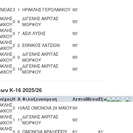
ΝΕΙΑΣ
3
1
ΗΡΑΚΛΗΣ ΓΕΡΟΛΑΚΚΟΥ
90'
ΑΚΛΗΣ
ΔΙΓΕΝΗΣ ΑΚΡΙΤΑΣ
0
6
90'
ΑΚΚΟΥ
ΜΟΡΦΟΥ
ΑΚΛΗΣ
0
7
ΑΣΙΛ ΛΥΣΗΣ
90'
ΑΚΚΟΥ
ΑΚΛΗΣ
2
2
ΕΘΝΙΚΟΣ ΛΑΤΣΙΩΝ
90'
ΑΚΚΟΥ
ΑΚΛΗΣ
ΔΙΓΕΝΗΣ ΑΚΡΙΤΑΣ
0
0
90'
ΑΚΚΟΥ
ΜΟΡΦΟΥ
ΑΚΛΗΣ
ΔΙΓΕΝΗΣ ΑΚΡΙΤΑΣ
0
16
90'
ΑΚΚΟΥ
ΜΟΡΦΟΥ
ν Κ-16 2025/26
ούχος
H
A
Φιλοξενούμενη
Λεπτά
Μέσα
Έξω
ΑΚΛΗΣ
0
10
ΑΛΣ ΟΜΟΝΟΙΑ 29 ΜΑΪΟΥ
90'
ΑΚΚΟΥ
ΑΚΛΗΣ
ΔΙΓΕΝΗΣ ΑΚΡΙΤΑΣ
1
11
90'
ΑΚΚΟΥ
ΜΟΡΦΟΥ
ΑΚΛΗΣ
0
0
ΟΜΟΝΟΙΑ ΑΡΑΔΙΠΠΟΥ
81'
81'