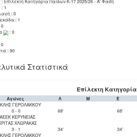
 : Επίλεκτη Κατηγορία Παίδων Κ-17 2025/26 - Α' Φάση
 : 1
αγή : 0
εκάδα : 1
 0
το
: 0
 0
τά : 90
λυτικά Στατιστικά
Επίλεκτη Κατηγορία 
Αγώνες
Λ
Μ
Έ
ΚΛΗΣ ΓΕΡΟΛΑΚΚΟΥ
0 - 0
68'
68'
ΑΕΕΚ ΚΕΡΥΝΕΙΑΣ
ΚΡΙΤΑΣ ΧΛΩΡΑΚΑΣ
3 - 1
34'
34'
ΚΛΗΣ ΓΕΡΟΛΑΚΚΟΥ