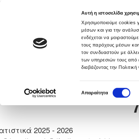
Αυτή η ιστοσελίδα χρησι
Αρχική
Νέα & Πληροφορίες
Εθνικές Ομάδες
Χρησιμοποιούμε cookies γ
μέσων και για την ανάλυσ
ενδέχεται να μοιραστούμε
τους παρόχους μέσων κοι
Previous
CHRIS DSOUZA
τον συνδυαστούν με άλλες
των υπηρεσιών τους από 
διαβάζοντας την Πολιτική
α
ΗΡΑΚΛΗΣ ΓΕΡΟΛΑΚΚΟΥ
 Γέννησης: 30/11/-1
Νούμερο 
Επιλογή
Απαραίτητα
συγκατάθεσης
ατιστικά 2025 - 2026