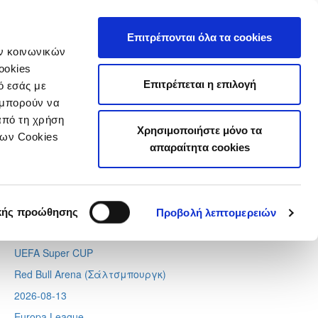
τιστικά
Επιτρέπονται όλα τα cookies
ών κοινωνικών
ookies
Επιτρέπεται η επιλογή
ό εσάς με
 μπορούν να
Next
Tweets by CyprusFA
από τη χρήση
Χρησιμοποιήστε μόνο τα
Προσεχή γεγονότα
των Cookies
απαραίτητα cookies
2026-08-11
Conference League
Απόλλων - Μπραν
κής προώθησης
Προβολή λεπτομερειών
2026-08-12
UEFA Super CUP
Red Bull Arena (
Σάλτσμπουργκ)
2026-08-13
Europa League