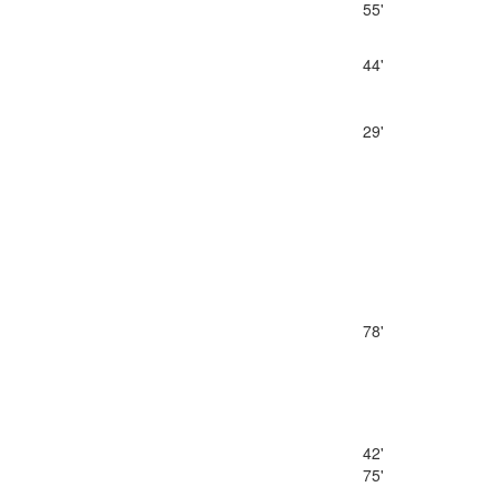
55'
44'
29'
78'
42'
75'