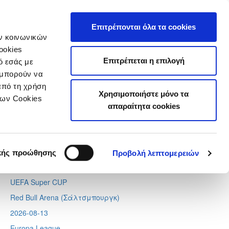
τιστικά
Επιτρέπονται όλα τα cookies
ών κοινωνικών
ookies
Επιτρέπεται η επιλογή
ό εσάς με
 μπορούν να
Next
Tweets by CyprusFA
από τη χρήση
Χρησιμοποιήστε μόνο τα
Προσεχή γεγονότα
των Cookies
απαραίτητα cookies
2026-08-11
Conference League
Απόλλων - Μπραν
κής προώθησης
Προβολή λεπτομερειών
2026-08-12
UEFA Super CUP
Red Bull Arena (
Σάλτσμπουργκ)
2026-08-13
Europa League