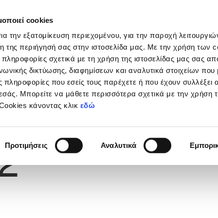
μοποιεί cookies
Διοργανώσεις
Grassroots
Κριτήρια UEFA
Στα
ια την εξατομίκευση περιεχομένου, για την παροχή λειτουργι
η της περιήγησή σας στην ιστοσελίδα μας. Με την χρήση των c
 πληροφορίες σχετικά με τη χρήση της ιστοσελίδας μας σας απ
νωνικής δικτύωσης, διαφημίσεων και αναλυτικά στοιχείων που
ΣΤΟΦΟΡΟΣ
 πληροφορίες που εσείς τους παρέχετε ή που έχουν συλλέξει 
εσάς. Μπορείτε να μάθετε περισσότερα σχετικά με την χρήση 
 Cookies κάνοντας κλικ
εδώ
Φανέλας
2
Προτιμήσεις
Αναλυτικά
Εμπορι