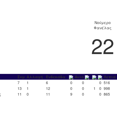
Νούμερο
Φανέλας
22
Συμ
Αλλαγή
Ενδεκάδα
Αυτο
Λεπτά
7
1
6
0
0
0
516
13
1
12
0
0
1
0
998
ς
11
0
11
9
0
0
865