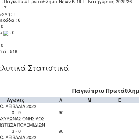
 : Παγκύπριο Πρωτάθλημα Νέων Κ-19 Γ΄ Κατηγορίας 2025/26
 : 7
αγή : 1
εκάδα : 6
 0
το
: 0
 0
τά : 516
λυτικά Στατιστικά
Παγκύπριο Πρωτάθλημα
Αγώνες
Λ
Μ
Έ
.C. ΛΕΙΒΑΔΙΑ 2022
0 - 9
90'
 ΑΧΥΡΩΝΑΣ ΟΝΗΣΙΛΟΣ
ΙΩΤΙΣΣΑ ΠΟΛΕΜΙΔΙΩΝ
3 - 0
90'
.C. ΛΕΙΒΑΔΙΑ 2022