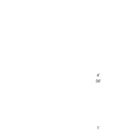
4'
36'
1'