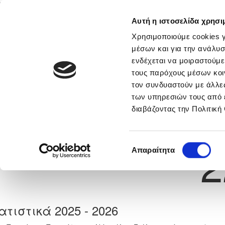
Αυτή η ιστοσελίδα χρησι
Αρχική
Νέα & Πληροφορίες
Εθνικές Ομάδες
Χρησιμοποιούμε cookies γ
μέσων και για την ανάλυσ
ενδέχεται να μοιραστούμε
τους παρόχους μέσων κοι
Previous
ΧΑΡΑΛΑΜΠΟΣ ΣΤΕΦ ΧΡΙ
τον συνδυαστούν με άλλες
των υπηρεσιών τους από 
διαβάζοντας την Πολιτική
α
F.C. ΛΕΙΒΑΔΙΑ 2022
 Γέννησης: 30/11/-1
Νούμερο 
2
Επιλογή
Απαραίτητα
συγκατάθεσης
ατιστικά 2025 - 2026