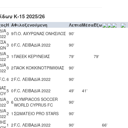
ων Κ-15 2025/26
χος
H
A
Φιλοξενούμενη
Λεπτά
Μέσα
Έξω
ΔΙΑ
0
9
Π.Ο. ΑΧΥΡΩΝΑΣ ΟΝΗΣΙΛΟΣ
90'
022
ΣΣΑ
3
0
F.C. ΛΕΙΒΑΔΙΑ 2022
90'
ΙΩΝ
ΔΙΑ
3
1
ΠΑΕΕΚ ΚΕΡΥΝΕΙΑΣ
79'
79'
022
ΔΙΑ
0
2
ΠΑΟΚ ΚΟΚΚΙΝΟΤΡΙΜΙΘΙΑΣ
90'
022
.C.
6
2
F.C. ΛΕΙΒΑΔΙΑ 2022
90'
ΝΑΣ
5
0
F.C. ΛΕΙΒΑΔΙΑ 2022
49'
41'
ΣΟΥ
ΔΙΑ
OLYMPIACOS SOCCER
0
6
90'
022
WORLD CYPRUS FC
ΔΙΑ
2
1
ΣΩΜΑΤΕΙΟ PRO STARS
90'
022
ΜΗΣ
1
2
F.C. ΛΕΙΒΑΔΙΑ 2022
90'
66'
ΠΟΥ