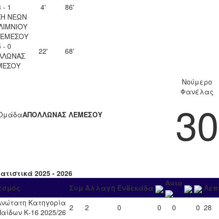
 - 1
4'
86'
Η ΝΕΩΝ
ΛΙΜΝΙΟΥ
ΛΕΜΕΣΟΥ
 - 0
22'
68'
ΛΛΩΝΑΣ
ΜΕΣΟΥ
Νούμερο
Φανέλας
30
Ομάδα
ΑΠΟΛΛΩΝΑΣ ΛΕΜΕΣΟΥ
ατιστικά 2025 - 2026
Αυτο
εσμός
Συμ
Αλλαγή
Ενδεκάδα
Λεπ
Ανώτατη Κατηγορία
2
2
0
0
0
0
28
Παίδων Κ-16 2025/26