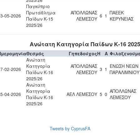
2025/26
Παγκύπριο
Πρωτάθλημα
ΑΠΟΛΛΩΝΑΣ
ΠΑΕΕΚ
03-05-2026
6
1
Παίδων Κ-15
ΛΕΜΕΣΟΥ
ΚΕΡΥΝΕΙΑΣ
2025/26
Ανώτατη Κατηγορία Παίδων Κ-16 2025
Ημερομηνία
Θεσμός
Γηπεδούχος
H
A
Φιλοξενούμ
Ανώτατη
Κατηγορία
ΑΠΟΛΛΩΝΑΣ
ΕΝΩΣΗ ΝΕΩΝ
07-02-2026
3
1
Παίδων Κ-16
ΛΕΜΕΣΟΥ
ΠΑΡΑΛΙΜΝΙΟΥ
2025/26
Ανώτατη
Κατηγορία
ΑΠΟΛΛΩΝΑΣ
25-04-2026
ΑΕΛ ΛΕΜΕΣΟΥ
5
0
Παίδων Κ-16
ΛΕΜΕΣΟΥ
2025/26
Tweets by CyprusFA