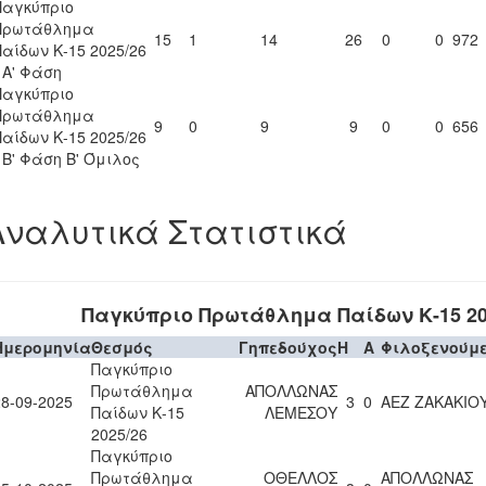
Παγκύπριο
Πρωτάθλημα
15
1
14
26
0
0
972
Παίδων Κ-15 2025/26
- Α' Φάση
Παγκύπριο
Πρωτάθλημα
9
0
9
9
0
0
656
Παίδων Κ-15 2025/26
- Β' Φάση Β' Όμιλος
Αναλυτικά Στατιστικά
Παγκύπριο Πρωτάθλημα Παίδων Κ-15 20
Ημερομηνία
Θεσμός
Γηπεδούχος
H
A
Φιλοξενούμ
Παγκύπριο
Πρωτάθλημα
ΑΠΟΛΛΩΝΑΣ
28-09-2025
3
0
ΑΕΖ ΖΑΚΑΚΙΟ
Παίδων Κ-15
ΛΕΜΕΣΟΥ
2025/26
Παγκύπριο
Πρωτάθλημα
ΟΘΕΛΛΟΣ
ΑΠΟΛΛΩΝΑΣ