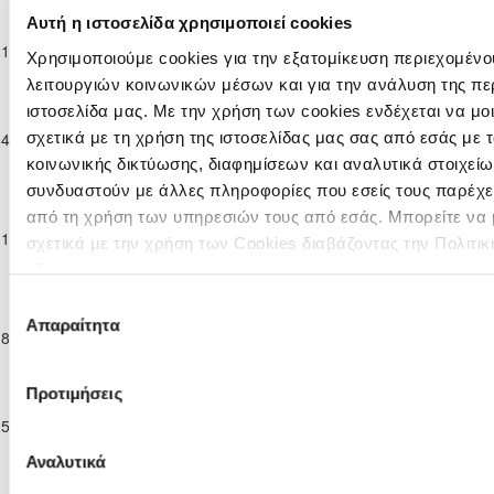
Παγκύπριο
Αυτή η ιστοσελίδα χρησιμοποιεί cookies
ΑΣΠΙΣ
Πρωτάθλημα
ΑΠΟΛΛΩΝΑΣ
21-12-2025
ΑΥΤΟΣΤΕΓΑΣΕΩΣ
4
0
Χρησιμοποιούμε cookies για την εξατομίκευση περιεχομένο
Παίδων Κ-15
ΛΕΜΕΣΟΥ
ΓΕΡΙΟΥ
2025/26
λειτουργιών κοινωνικών μέσων και για την ανάλυση της πε
Παγκύπριο
ιστοσελίδα μας. Με την χρήση των cookies ενδέχεται να μ
Πρωτάθλημα
ΑΠΟΛΛΩΝΑΣ
ΣΩΜΑΤΕΙΟ P
σχετικά με τη χρήση της ιστοσελίδας μας σας από εσάς με
04-01-2026
11
1
Παίδων Κ-15
ΛΕΜΕΣΟΥ
STARS
κοινωνικής δικτύωσης, διαφημίσεων και αναλυτικά στοιχεί
2025/26
συνδυαστούν με άλλες πληροφορίες που εσείς τους παρέχετ
Παγκύπριο
από τη χρήση των υπηρεσιών τους από εσάς. Μπορείτε να
Πρωτάθλημα
ΑΠΟΛΛΩΝΑΣ
11-01-2026
ΕΡΜΗΣ ΑΡΑΔΙΠΠΟΥ
0
11
σχετικά με την χρήση των Cookies διαβάζοντας την Πολιτικ
Παίδων Κ-15
ΛΕΜΕΣΟΥ
εδώ
2025/26
Επιλογή
Παγκύπριο
Απαραίτητα
Πρωτάθλημα
ΑΠΟΛΛΩΝΑΣ
ΕΡΜΗΣ
συγκατάθεσης
18-01-2026
12
0
Παίδων Κ-15
ΛΕΜΕΣΟΥ
ΑΡΑΔΙΠΠΟΥ
2025/26
Παγκύπριο
Προτιμήσεις
Πρωτάθλημα
ΑΠΟΛΛΩΝΑΣ
25-01-2026
1
7
ΑΕΖ ΖΑΚΑΚΙΟ
Παίδων Κ-15
ΛΕΜΕΣΟΥ
2025/26
Αναλυτικά
Παγκύπριο