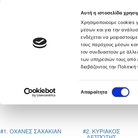
Αυτή η ιστοσελίδα χρησι
Αρχική
Νέα & Πληροφορίες
Εθνικές Ομάδες
Χρησιμοποιούμε cookies γ
μέσων και για την ανάλυσ
ενδέχεται να μοιραστούμε
τους παρόχους μέσων κοι
F.C. ΛΕΙΒ
τον συνδυαστούν με άλλες
των υπηρεσιών τους από 
διαβάζοντας την Πολιτική
Επιλογή
Απαραίτητα
συγκατάθεσης
#1. ΟΧΑΝΕΣ ΣΑΧΑΚΙΑΝ
#2. ΚΥΡΙΑΚΟΣ
ΔΕΣΠΟΤΗΣ