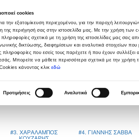
μοποιεί cookies
Διοργανώσεις
Grassroots
Κριτήρια UEFA
Στα
ια την εξατομίκευση περιεχομένου, για την παροχή λειτουργι
η της περιήγησή σας στην ιστοσελίδα μας. Με την χρήση των c
 πληροφορίες σχετικά με τη χρήση της ιστοσελίδας μας σας απ
νωνικής δικτύωσης, διαφημίσεων και αναλυτικά στοιχείων που
ΑΔΙΑ 2022
 πληροφορίες που εσείς τους παρέχετε ή που έχουν συλλέξει 
εσάς. Μπορείτε να μάθετε περισσότερα σχετικά με την χρήση 
 Cookies κάνοντας κλικ
εδώ
Προτιμήσεις
Αναλυτικά
Εμπορι
#3. ΧΑΡΑΛΑΜΠΟΣ
#4. ΓΙΑΝΝΗΣ ΣΑΒΒΑ
ΚΟΥΖΑΡΗΣ