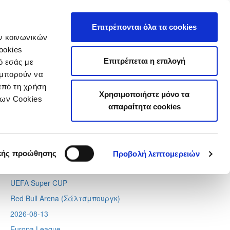
τιστικά
Επιτρέπονται όλα τα cookies
ών κοινωνικών
ookies
Επιτρέπεται η επιλογή
ό εσάς με
 μπορούν να
Tweets by CyprusFA
από τη χρήση
Χρησιμοποιήστε μόνο τα
Προσεχή γεγονότα
των Cookies
απαραίτητα cookies
2026-08-11
Conference League
Απόλλων - Μπραν
κής προώθησης
Προβολή λεπτομερειών
2026-08-12
UEFA Super CUP
Red Bull Arena (
Σάλτσμπουργκ)
2026-08-13
Europa League