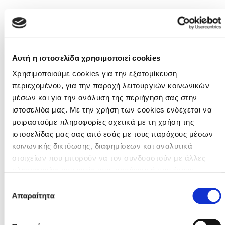
Αυτή η ιστοσελίδα χρησιμοποιεί cookies
#12. JULIUS PADBERG
Χρησιμοποιούμε cookies για την εξατομίκευση
περιεχομένου, για την παροχή λειτουργιών κοινωνικών
ΓΕΡΜΑΝΙΑ
μέσων και για την ανάλυση της περιήγησή σας στην
0000-00-00
ιστοσελίδα μας. Με την χρήση των cookies ενδέχεται να
μοιραστούμε πληροφορίες σχετικά με τη χρήση της
ιστοσελίδας μας σας από εσάς με τους παρόχους μέσων
κοινωνικής δικτύωσης, διαφημίσεων και αναλυτικά
στοιχείων που μπορούν να τον συνδυαστούν με άλλες
πληροφορίες που εσείς τους παρέχετε ή που έχουν
συλλέξει από τη χρήση των υπηρεσιών τους από εσάς.
Επιλογή
#10. ΤΑΣΟΣ ΠΑΓΩΝΗ
Μπορείτε να μάθετε περισσότερα σχετικά με την χρήση
Απαραίτητα
συγκατάθεσης
των Cookies διαβάζοντας την Πολιτική Cookies κάνοντας
κλικ
εδώ
ΚΥΠΡΟΣ