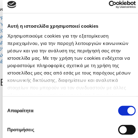
νομα
Συμ
Αλλαγή
Ενδεκάδα
Γκολ
Αυτογκόλ
Λεπ
(*)
ΥΡΙΑΚΟΣ
2
0
2
0
0
1
0
80
ΤΥΛΙΑΝΟΥ
Αυτή η ιστοσελίδα χρησιμοποιεί cookies
ΕΟΦΥΤΟΣ
2
0
2
0
0
0
0
80
Χρησιμοποιούμε cookies για την εξατομίκευση
ΑΚΟΥΦΗΣ
ΑΡΗΣ
περιεχομένου, για την παροχή λειτουργιών κοινωνικών
2
0
2
0
0
1
0
80
ΟΥΛΛΟΥΠΑ
μέσων και για την ανάλυση της περιήγησή σας στην
ΑΧΑ ΕΛ ΚΕΒΒΕ
2
0
2
1
0
0
0
80
ιστοσελίδα μας. Με την χρήση των cookies ενδέχεται να
ΛΕΞΗΣ ΤΣΙΤΣΟΣ
2
0
2
1
0
1
0
80
μοιραστούμε πληροφορίες σχετικά με τη χρήση της
ιστοσελίδας μας σας από εσάς με τους παρόχους μέσων
Ειδήσεις
κοινωνικής δικτύωσης, διαφημίσεων και αναλυτικά
στοιχείων που μπορούν να τον συνδυαστούν με άλλες
Από
πληροφορίες που εσείς τους παρέχετε ή που έχουν
συλλέξει από τη χρήση των υπηρεσιών τους από εσάς.
Επιλογή
Μπορείτε να μάθετε περισσότερα σχετικά με την χρήση
Απαραίτητα
συγκατάθεσης
Μέχρι
των Cookies διαβάζοντας την Πολιτική Cookies κάνοντας
κλικ
εδώ
Προτιμήσεις