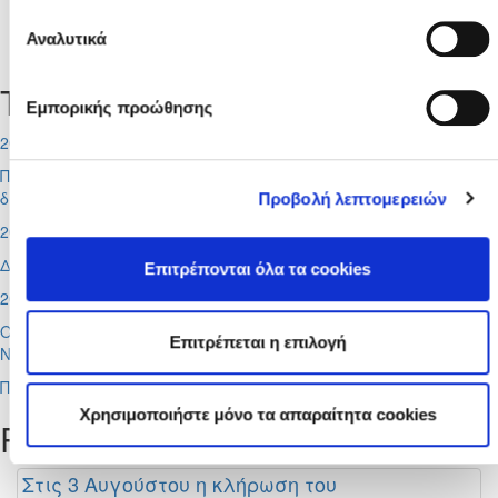
Δεν υπάρχουν σχετικές ειδήσεις.
Αναλυτικά
Τελευταία Νέα
Εμπορικής προώθησης
2026-08-07
Ποδοσφαιριστές μπορούν να εγγράφονται στα μητρώα
διαιτητών (κανονισμοί και προϋποθέσεις)
Προβολή λεπτομερειών
2026-08-06
Διαιτητές φιλικών αγώνων
Επιτρέπονται όλα τα cookies
2026-08-05
Οι προπονητές των Εθνικών Ομάδων Γυναικών, Futsal και
Επιτρέπεται η επιλογή
Νεανίδων Κ-19
Περισσότερα
Χρησιμοποιήστε μόνο τα απαραίτητα cookies
Popular
Στις 3 Αυγούστου η κλήρωση του