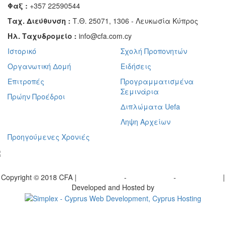
Φαξ :
+357 22590544
Ταχ. Διεύθυνση :
Τ.Θ. 25071, 1306 - Λευκωσία Κύπρος
Ηλ. Ταχυδρομείο :
info@cfa.com.cy
Ιστορικό
Σχολή Προπονητών
Οργανωτική Δομή
Ειδήσεις
Επιτροπές
Προγραμματισμένα
Σεμινάρια
Πρώην Προέδροι
Διπλώματα Uefa
Ληψη Αρχείων
Προηγούμενες Χρονιές
γραφείτε στο ενημερωτικό μας δελτίο
Copyright © 2018 CFA |
Privacy policy
-
Terms of Use
-
Cookie Policy
|
Developed and Hosted by
Change your consent