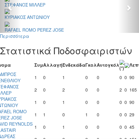
ΣΤΕΦΑΝΟΣ ΜΙΛΛΕΡ
ΚΥΡΙΑΚΟΣ ΑΝΤΩΝΙΟΥ
RAFAEL ROMO PEREZ JOSE
Περισσότερα
Στατιστικά Ποδοσφαιριστών
νομα
Συμ
Αλλαγή
Ενδεκάδα
Γκολ
Αυτογκόλ
Λεπ
(*)
ΑΜΠΡΟΣ
1
0
1
0
0
0
0
90
ΕΝΕΘΛΙΟΥ
ΤΕΦΑΝΟΣ
2
0
2
0
0
2
0
165
ΙΛΛΕΡ
ΥΡΙΑΚΟΣ
1
0
1
0
0
0
0
90
ΝΤΩΝΙΟΥ
AFAEL ROMO
1
1
0
1
0
0
0
29
EREZ JOSE
AVID REYNOLDS
1
0
1
0
0
0
0
45
LASTAIR
ΝΔΡΕΑΣ