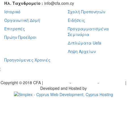
Ηλ. Ταχυδρομείο :
info@cfa.com.cy
Ιστορικό
Σχολή Προπονητών
Οργανωτική Δομή
Ειδήσεις
Επιτροπές
Προγραμματισμένα
Σεμινάρια
Πρώην Προέδροι
Διπλώματα Uefa
Ληψη Αρχείων
Προηγούμενες Χρονιές
γραφείτε στο ενημερωτικό μας δελτίο
Copyright © 2018 CFA |
Privacy policy
-
Terms of Use
-
Cookie Policy
|
Developed and Hosted by
Change your consent