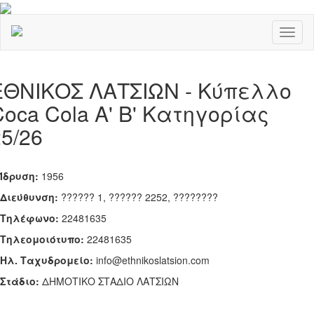
Toggl
naviga
ΕΘΝΙΚΟΣ ΛΑΤΣΙΩΝ - Κύπελλο
Coca Cola Α' Β' Κατηγορίας
25/26
Ίδρυση:
1956
Διεύθυνση:
?????? 1, ?????? 2252, ????????
Τηλέφωνο:
22481635
Tηλεομοιότυπο:
22481635
Ηλ. Ταχυδρομείο:
info@ethnikoslatsion.com
Στάδιο:
ΔΗΜΟΤΙΚΟ ΣΤΑΔΙΟ ΛΑΤΣΙΩΝ