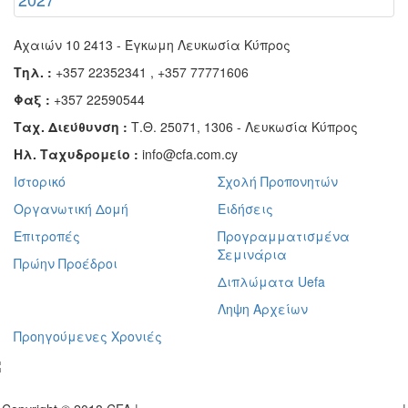
Αχαιών 10 2413 - Έγκωμη Λευκωσία Κύπρος
Τηλ. :
+357 22352341 , +357 77771606
Φαξ :
+357 22590544
Ταχ. Διεύθυνση :
Τ.Θ. 25071, 1306 - Λευκωσία Κύπρος
Ηλ. Ταχυδρομείο :
info@cfa.com.cy
Ιστορικό
Σχολή Προπονητών
Οργανωτική Δομή
Ειδήσεις
Επιτροπές
Προγραμματισμένα
Σεμινάρια
Πρώην Προέδροι
Διπλώματα Uefa
Ληψη Αρχείων
Προηγούμενες Χρονιές
γραφείτε στο ενημερωτικό μας δελτίο