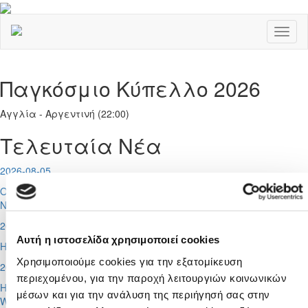
Toggl
naviga
Παγκόσμιο Κύπελλο 2026
Αγγλία - Αργεντινή (22:00)
Τελευταία Νέα
2026-08-05
Οι προπονητές των Εθνικών Ομάδων Γυναικών, Futsal και
Νεανίδων Κ-19
2026-08-05
Αυτή η ιστοσελίδα χρησιμοποιεί cookies
Η σύνθεση των Δικαστικών Σωμάτων της ΚΟΠ
Χρησιμοποιούμε cookies για την εξατομίκευση
2026-08-05
περιεχομένου, για την παροχή λειτουργιών κοινωνικών
Ημέρα αγώνα για Apollon Ladies και Ομόνοια Λευκωσίας στο
μέσων και για την ανάλυση της περιήγησή σας στην
Women's Champions League