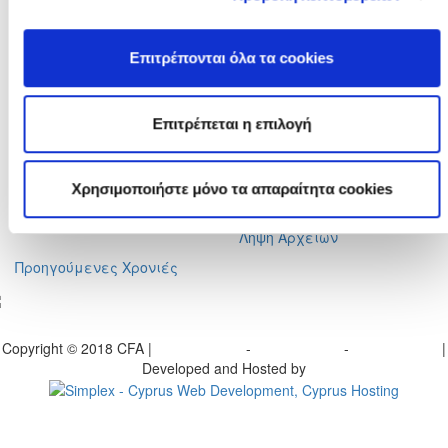
Φαξ :
+357 22590544
Ταχ. Διεύθυνση :
Τ.Θ. 25071, 1306 - Λευκωσία Κύπρος
Επιτρέπονται όλα τα cookies
Ηλ. Ταχυδρομείο :
info@cfa.com.cy
Ιστορικό
Σχολή Προπονητών
Επιτρέπεται η επιλογή
Οργανωτική Δομή
Ειδήσεις
Επιτροπές
Προγραμματισμένα
Σεμινάρια
Πρώην Προέδροι
Χρησιμοποιήστε μόνο τα απαραίτητα cookies
Διπλώματα Uefa
Ληψη Αρχείων
Προηγούμενες Χρονιές
γραφείτε στο ενημερωτικό μας δελτίο
Copyright © 2018 CFA |
Privacy policy
-
Terms of Use
-
Cookie Policy
|
Developed and Hosted by
Change your consent