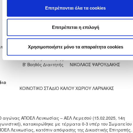
ΘΕΟΦΑΝΩ ΛΙΜΑΝΤΖΑΚΗ
42'
Επιτρέπονται όλα τα cookies
ΒΕΡΟΝΙΚΑ ΑΝΤΟΝΙΑ
51'
ΧΑΤΖΗΧΡΙΣΤΟΔΟΥΛΟΥ
ΣΙΜΩΝΗ ΟΔΥΣΣΕΩΣ
63'
Επιτρέπεται η επιλογή
ΒΕΡΟΝΙΚΑ ΑΝΤΟΝΙΑ
91'
ΧΑΤΖΗΧΡΙΣΤΟΔΟΥΛΟΥ
ιτητές
Χρησιμοποιήστε μόνο τα απαραίτητα cookies
Διαιτητής
ΕΛΕΥΘΕΡΙΟΣ ΠΑΝΤΕΛΗ
Α' Βοηθός Διαιτητής
ΣΑΒΒΑΣ ΦΙΛΗ
Β' Βοηθός Διαιτητής
ΝΙΚΟΛΑΟΣ ΨΑΡΟΥΔΑΚΗΣ
διο
ΚΟΙΝΟΤΙΚΟ ΣΤΑΔΙΟ ΚΑΛΟΥ ΧΩΡΙΟΥ ΛΑΡΝΑΚΑΣ
 Ο αγώνας ΑΠΟΕΛ Λευκωσίας – ΑΕΛ Λεμεσού (15.02.2025, 14η
γωνιστική), κατακυρώθηκε με τέρματα 0-3 υπέρ του Σωματείου
ΠΟΕΛ Λευκωσίας, κατόπιν απόφασης της Δικαστικής Επιτροπής.