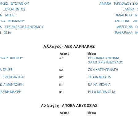
ΑΝΣΙΣ ΕΥΣΤΑΘΙΟΥ
ΑΛΙΑΝΑ ΙΑΚΩΒΙΔΟΥ ΣΙ
ΝΑ ΞΕΝΟΦΩΝΤΟΣ
ΕΛΜΙΝΑ 
A TALEBI
ΠΑΝΑΓΙΩΤΑ Ν
ΕΝΑ ΚΟΚΚΙΝΟΥ
ΑΝΤΙΓΟΝΗ ΔΙ
ΝΑ ΣΤΕΙΣΚΑΛΟΒΑ ΑΝΤΩΝΙΟΥ
ΔΕΣΠΟΙΝΑ Π
I OLIA
ΡΑΦΑΕΛΛΑ Κ
Αλλαγές - ΑΕΚ ΛΑΡΝΑΚΑΣ
Λεπτό
Μέσα
ΕΝΑ ΚΟΚΚΙΝΟΥ
47'
ΒΕΡΟΝΙΚΑ ΑΝΤΟΝΙΑ
ΧΑΤΖΗΧΡΙΣΤΟΔΟΥΛΟΥ
 TALEBI
62'
ΖΩΗ ΧΑΤΖΗΠΑΝΑΓΗ
Α ΞΕΝΟΦΩΝΤΟΣ
62'
ΣΟΦΙΑ ΜΙΧΑΗΛ
Ω ΛΙΜΑΝΤΖΑΚΗ
81'
ΕΛΙΝΑ ΜΙΧΑΗΛ
ΛΛΕΝΗ ΜΑΥΡΗ
81'
ELLA MARIA OLIA
Αλλαγές - ΑΠΟΕΛ ΛΕΥΚΩΣΙΑΣ
Λεπτό
Μέσα