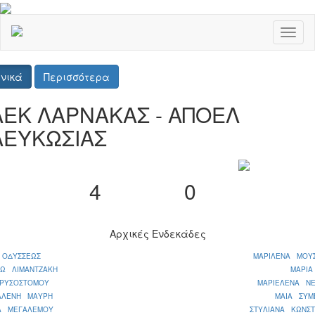
Toggl
naviga
νικά
Περισσότερα
ΑΕΚ ΛΑΡΝΑΚΑΣ - ΑΠΟΕΛ
ΛΕΥΚΩΣΙΑΣ
4
0
Αρχικές Ενδεκάδες
 ΟΔΥΣΣΕΩΣ
ΜΑΡΙΛΕΝΑ ΜΟΥ
Ω ΛΙΜΑΝΤΖΑΚΗ
ΜΑΡΙΑ
ΡΥΣΟΣΤΟΜΟΥ
ΜΑΡΙΕΛΕΝΑ Ν
ΛΛΕΝΗ ΜΑΥΡΗ
ΜΑΙΑ ΣΥΜ
ΙΑ ΜΕΓΑΛΕΜΟΥ
ΣΤΥΛΙΑΝΑ ΚΩΝΣΤ