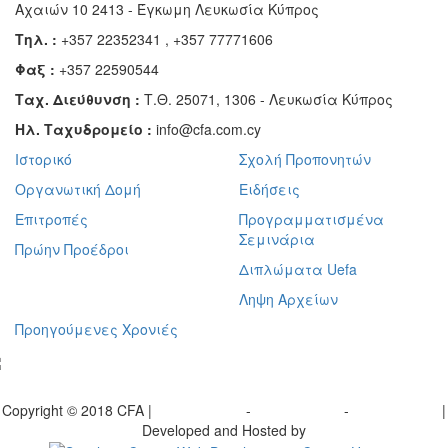
Αχαιών 10 2413 - Έγκωμη Λευκωσία Κύπρος
Τηλ. :
+357 22352341 , +357 77771606
Φαξ :
+357 22590544
Ταχ. Διεύθυνση :
Τ.Θ. 25071, 1306 - Λευκωσία Κύπρος
Ηλ. Ταχυδρομείο :
info@cfa.com.cy
Ιστορικό
Σχολή Προπονητών
Οργανωτική Δομή
Ειδήσεις
Επιτροπές
Προγραμματισμένα
Σεμινάρια
Πρώην Προέδροι
Διπλώματα Uefa
Ληψη Αρχείων
Προηγούμενες Χρονιές
γραφείτε στο ενημερωτικό μας δελτίο
Copyright © 2018 CFA |
Privacy policy
-
Terms of Use
-
Cookie Policy
|
Developed and Hosted by