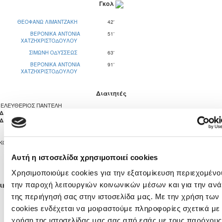
Γκολ
ΘΕΟΦΑΝΩ ΛΙΜΑΝΤΖΑΚΗ
42'
ΒΕΡΟΝΙΚΑ ΑΝΤΟΝΙΑ
51'
ΧΑΤΖΗΧΡΙΣΤΟΔΟΥΛΟΥ
ΣΙΜΩΝΗ ΟΔΥΣΣΕΩΣ
63'
ΒΕΡΟΝΙΚΑ ΑΝΤΟΝΙΑ
91'
ΧΑΤΖΗΧΡΙΣΤΟΔΟΥΛΟΥ
Διαιτητές
ΕΛΕΥΘΕΡΙΟΣ ΠΑΝΤΕΛΗ
ΣΑΒΒΑΣ ΦΙΛΗ
 Διαιτητής
ΝΙΚΟΛΑΟΣ ΨΑΡΟΥΔΑΚΗΣ
 Διαιτητής
ΚΟΙΝΟΤΙΚΟ ΣΤΑΔΙΟ ΚΑΛΟΥ ΧΩΡΙΟΥ ΛΑΡΝΑΚΑΣ
4
0
Αυτή η ιστοσελίδα χρησιμοποιεί cookies
Χρησιμοποιούμε cookies για την εξατομίκευση περιεχομένου
ικές Ενδεκάδες
την παροχή λειτουργιών κοινωνικών μέσων και για την αν
ΣΙΜΩΝΗ ΟΔΥΣΣΕΩΣ
ΜΑΡΙΛΕΝΑ ΜΟΥΣΚΟΥΝΤΗ
της περιήγησή σας στην ιστοσελίδα μας. Με την χρήση των
ΘΕΟΦΑΝΩ ΛΙΜΑΝΤΖΑΚΗ
ΜΑΡΙΑ ΜΙΧΑΗΛ
cookies ενδέχεται να μοιραστούμε πληροφορίες σχετικά με 
ΑΝΝΑ ΧΡΥΣΟΣΤΟΜΟΥ
ΜΑΡΙΕΛΕΝΑ ΝΕΟΦΥΤΟΥ
χρήση της ιστοσελίδας μας σας από εσάς με τους παρόχους