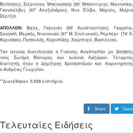
Βινίσιους), Σιέρινταν, Μπενασούρ (90' Μπούντιμιρ), Μαντούκα,
Γκονσάλβες (67' Αλεξάνδρου), Ντα Σίλβα, Μοράις, Μάριο
Σέρτζιο.
ΑΠΟΛΛΩΝ:
Βάλε, Γκουγιόν (83' Κωνσταντίνου), Γκαρσία,
Σανγκόϊ, Μερκής, Ντανανάε (67' Μ. Στυλιανού), Ρομπέρτ (74' Χ.
Κυριάκου), Παπουλής, Καρυπίδης, Χαμπτανί, Βασιλείου.
Τον αγώνα διαιτήτευσε ο Γιάννης Αναστασίου με βοηθούς
τους Σωτήρη Βίκτωρος και Ιωάννη Λαζάρου. Τέταρτος
διαιτητής ήταν ο Δημήτρης Χρυσοστόμου και παρατηρητής
ο Ανδρέας Γεωργίου.
**Διατέθηκαν 5.558 εισιτήρια.
Share
Twee
Τελευταίες Ειδήσεις