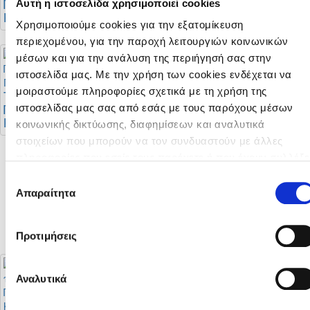
Πρωταθλήματος Νέων
Πρωταθλήματος Νέων
Αυτή η ιστοσελίδα χρησιμοποιεί cookies
Κ-19 Α' Κατηγορίας
Κ-19 Β' Κατηγορίας
Χρησιμοποιούμε cookies για την εξατομίκευση
περιεχομένου, για την παροχή λειτουργιών κοινωνικών
μέσων και για την ανάλυση της περιήγησή σας στην
ιστοσελίδα μας. Με την χρήση των cookies ενδέχεται να
Διαιτητές φιλικών
μοιραστούμε πληροφορίες σχετικά με τη χρήση της
αγώνων
Το πρόγραμμα του
Πρωταθλήματος Νέων
ιστοσελίδας μας σας από εσάς με τους παρόχους μέσων
Κ-19 Γ' Κατηγορίας
κοινωνικής δικτύωσης, διαφημίσεων και αναλυτικά
στοιχείων που μπορούν να τον συνδυαστούν με άλλες
πληροφορίες που εσείς τους παρέχετε ή που έχουν συλλέξε
Σταθερή η θέση της
από τη χρήση των υπηρεσιών τους από εσάς. Μπορείτε να
Επιλογή
ΚΟΠ για στήριξη της
μάθετε περισσότερα σχετικά με την χρήση των Cookies
Απαραίτητα
συγκατάθεσης
πορείας της
διαβάζοντας την Πολιτική Cookies κάνοντας κλικ
εδώ
αναβάθμισης του
Futsal
Προτιμήσεις
Αναλυτικά
Προκήρυξη