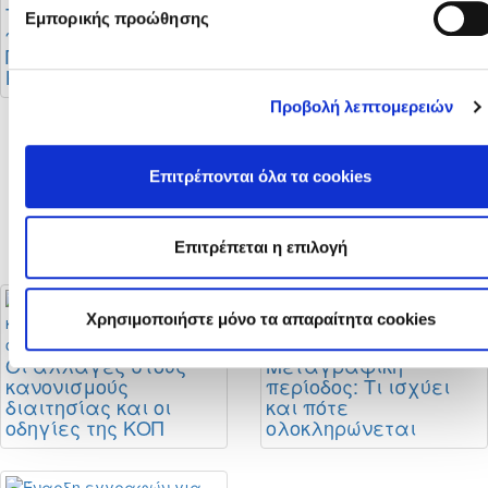
Πρωταθλήματων
Το πρόγραμμα της
Εμπορικής προώθησης
Γυναικών 2026 - 2027
πρώτης φάσης του
Πρωταθλήματος Β’
Κατηγορίας
Προβολή λεπτομερειών
Στο στάδιο
«Αλφαμέγα» ο
Επιτρέπονται όλα τα cookies
αγώνας Super Cup
2026 (Αποφάσεις Δ.Σ.
ΚΟΠ)
Επιτρέπεται η επιλογή
Χρησιμοποιήστε μόνο τα απαραίτητα cookies
Οι αλλαγές στους
Μεταγραφική
κανονισμούς
περίοδος: Τι ισχύει
διαιτησίας και οι
και πότε
οδηγίες της ΚΟΠ
ολοκληρώνεται