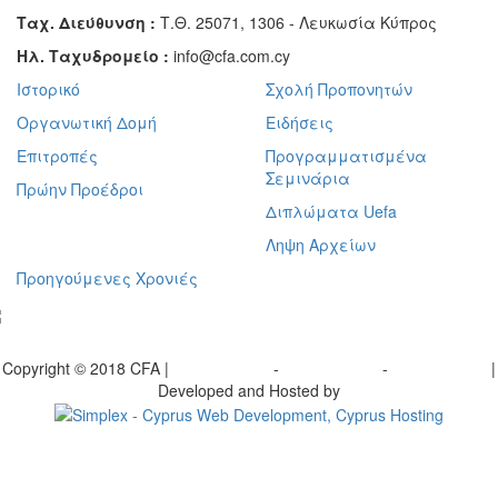
Ταχ. Διεύθυνση :
Τ.Θ. 25071, 1306 - Λευκωσία Κύπρος
Ηλ. Ταχυδρομείο :
info@cfa.com.cy
Ιστορικό
Σχολή Προπονητών
Οργανωτική Δομή
Ειδήσεις
Επιτροπές
Προγραμματισμένα
Σεμινάρια
Πρώην Προέδροι
Διπλώματα Uefa
Ληψη Αρχείων
Προηγούμενες Χρονιές
γραφείτε στο ενημερωτικό μας δελτίο
Copyright © 2018 CFA |
Privacy policy
-
Terms of Use
-
Cookie Policy
|
Developed and Hosted by
Change your consent