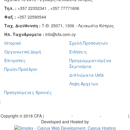
Τηλ. :
+357 22352341 , +357 77771606
Φαξ :
+357 22590544
Ταχ. Διεύθυνση :
Τ.Θ. 25071, 1306 - Λευκωσία Κύπρος
Ηλ. Ταχυδρομείο :
info@cfa.com.cy
Ιστορικό
Σχολή Προπονητών
Οργανωτική Δομή
Ειδήσεις
Επιτροπές
Προγραμματισμένα
Σεμινάρια
Πρώην Προέδροι
Διπλώματα Uefa
Ληψη Αρχείων
Προηγούμενες Χρονιές
γραφείτε στο ενημερωτικό μας δελτίο
Copyright © 2018 CFA |
Privacy policy
-
Terms of Use
-
Cookie Policy
|
Developed and Hosted by