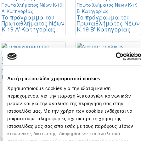
Το πρόγραμμα του
Το πρόγραμμα του
Πρωταθλήματος Νέων
Πρωταθλήματος Νέων
Κ-19 Α' Κατηγορίας
Κ-19 Β' Κατηγορίας
Διαιτητές φιλικών
αγώνων
Το πρόγραμμα του
Πρωταθλήματος Νέων
Κ-19 Γ' Κατηγορίας
Αυτή η ιστοσελίδα χρησιμοποιεί cookies
Χρησιμοποιούμε cookies για την εξατομίκευση
περιεχομένου, για την παροχή λειτουργιών κοινωνικών
Σταθερή η θέση της
μέσων και για την ανάλυση της περιήγησή σας στην
ΚΟΠ για στήριξη της
ιστοσελίδα μας. Με την χρήση των cookies ενδέχεται να
πορείας της
αναβάθμισης του
μοιραστούμε πληροφορίες σχετικά με τη χρήση της
Futsal
ιστοσελίδας μας σας από εσάς με τους παρόχους μέσων
κοινωνικής δικτύωσης, διαφημίσεων και αναλυτικά