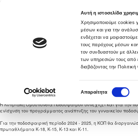
Αυτή η ιστοσελίδα χρησι
Αρχική
Νέα & Πληροφορίες
Εθνικές Ομάδες
Χρησιμοποιούμε cookies γ
μέσων και για την ανάλυσ
ενδέχεται να μοιραστούμε
τους παρόχους μέσων κοι
νικά
Στατιστικά
τον συνδυαστούν με άλλες
των υπηρεσιών τους από 
Τρόπος διεξαγωγής και επ
διαβάζοντας την Πολιτική
Κοριτσιών 
Παρασκευή, 21
Επιλογή
Απαραίτητα
συγκατάθεσης
Η Κυπριακή Ομοσπονδία Ποδοσφαίρου συνεχίζει και για την ποδ
ενίσχυση του προγράμματος ανάπτυξης του γυναικείου ποδοσ
Για την ποδοσφαιρική περίοδο 2024 - 2025, η ΚΟΠ θα διοργαν
πρωταθλήματα Κ-18, Κ-15, Κ-13 και Κ-11.