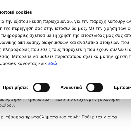
μοποιεί cookies
Διοργανώσεις
Grassroots
Κριτήρια UEFA
Στα
ια την εξατομίκευση περιεχομένου, για την παροχή λειτουργι
η της περιήγησή σας στην ιστοσελίδα μας. Με την χρήση των c
 πληροφορίες σχετικά με τη χρήση της ιστοσελίδας μας σας απ
νωνικής δικτύωσης, διαφημίσεων και αναλυτικά στοιχείων που
 πληροφορίες που εσείς τους παρέχετε ή που έχουν συλλέξει 
εσάς. Μπορείτε να μάθετε περισσότερα σχετικά με την χρήση 
ιχορηγήσεις Πρωταθληματών
 Cookies κάνοντας κλικ
εδώ
2024 - 2025
 Ιουνίου 2024
Προτιμήσεις
Αναλυτικά
Εμπορι
οσφαιρική περίοδο 2024 - 2025 την στοχευμένη οικονομική
φαίρου.
ώσει τέσσερα πρωταθλήματα κοριτσιών. Πρόκειται για τα