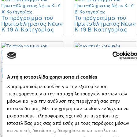
Το πρόγραμμα του
Το πρόγραμμα του
Πρωταθλήματος Νέων
Πρωταθλήματος Νέων
Κ-19 Α' Κατηγορίας
Κ-19 Β' Κατηγορίας
Διαιτητές φιλικών
αγώνων
Το πρόγραμμα του
Πρωταθλήματος Νέων
Κ-19 Γ' Κατηγορίας
Αυτή η ιστοσελίδα χρησιμοποιεί cookies
Χρησιμοποιούμε cookies για την εξατομίκευση
περιεχομένου, για την παροχή λειτουργιών κοινωνικών
Σταθερή η θέση της
μέσων και για την ανάλυση της περιήγησή σας στην
ΚΟΠ για στήριξη της
ιστοσελίδα μας. Με την χρήση των cookies ενδέχεται να
πορείας της
αναβάθμισης του
μοιραστούμε πληροφορίες σχετικά με τη χρήση της
Futsal
ιστοσελίδας μας σας από εσάς με τους παρόχους μέσων
κοινωνικής δικτύωσης, διαφημίσεων και αναλυτικά