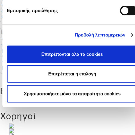
κανονισμούς
περίοδος: Τι ισχύει
διαιτησίας και οι
και πότε
Εμπορικής προώθησης
οδηγίες της ΚΟΠ
ολοκληρώνεται
Προβολή λεπτομερειών
Έναρξη εγγραφών
Επιτρέπονται όλα τα cookies
για νέους διαιτητές
ποδοσφαίρου και
Futsal
Επιτρέπεται η επιλογή
Επόμενοι Αγώνες
Χρησιμοποιήστε μόνο τα απαραίτητα cookies
Πλήρες Πρόγραμμα
Χορηγοί