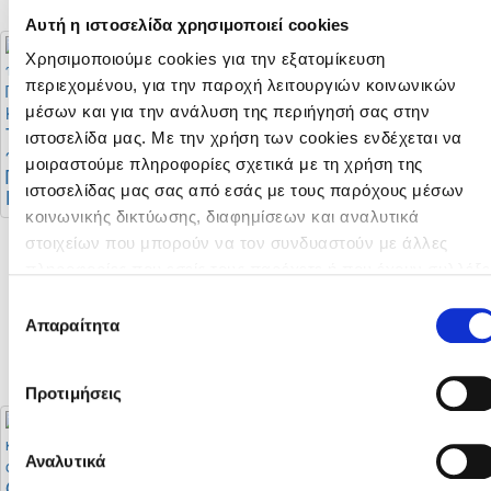
Αυτή η ιστοσελίδα χρησιμοποιεί cookies
Χρησιμοποιούμε cookies για την εξατομίκευση
περιεχομένου, για την παροχή λειτουργιών κοινωνικών
Προκήρυξη
μέσων και για την ανάλυση της περιήγησή σας στην
Πρωταθλήματων
Το πρόγραμμα της
ιστοσελίδα μας. Με την χρήση των cookies ενδέχεται να
Γυναικών 2026 - 2027
πρώτης φάσης του
μοιραστούμε πληροφορίες σχετικά με τη χρήση της
Πρωταθλήματος Β’
ιστοσελίδας μας σας από εσάς με τους παρόχους μέσων
Κατηγορίας
κοινωνικής δικτύωσης, διαφημίσεων και αναλυτικά
στοιχείων που μπορούν να τον συνδυαστούν με άλλες
πληροφορίες που εσείς τους παρέχετε ή που έχουν συλλέξε
Στο στάδιο
«Αλφαμέγα» ο
από τη χρήση των υπηρεσιών τους από εσάς. Μπορείτε να
Επιλογή
αγώνας Super Cup
μάθετε περισσότερα σχετικά με την χρήση των Cookies
Απαραίτητα
συγκατάθεσης
2026 (Αποφάσεις Δ.Σ.
διαβάζοντας την Πολιτική Cookies κάνοντας κλικ
εδώ
ΚΟΠ)
Προτιμήσεις
Αναλυτικά
Οι αλλαγές στους
Μεταγραφική