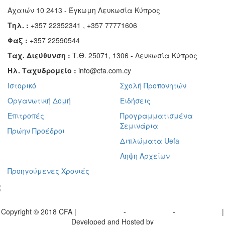
Αχαιών 10 2413 - Έγκωμη Λευκωσία Κύπρος
Τηλ. :
+357 22352341 , +357 77771606
Φαξ :
+357 22590544
Ταχ. Διεύθυνση :
Τ.Θ. 25071, 1306 - Λευκωσία Κύπρος
Ηλ. Ταχυδρομείο :
info@cfa.com.cy
Ιστορικό
Σχολή Προπονητών
Οργανωτική Δομή
Ειδήσεις
Επιτροπές
Προγραμματισμένα
Σεμινάρια
Πρώην Προέδροι
Διπλώματα Uefa
Ληψη Αρχείων
Προηγούμενες Χρονιές
γραφείτε στο ενημερωτικό μας δελτίο
Copyright © 2018 CFA |
Privacy policy
-
Terms of Use
-
Cookie Policy
|
Developed and Hosted by