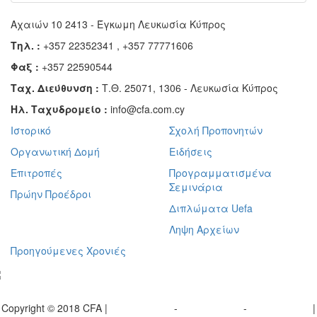
Αχαιών 10 2413 - Έγκωμη Λευκωσία Κύπρος
Τηλ. :
+357 22352341 , +357 77771606
Φαξ :
+357 22590544
Ταχ. Διεύθυνση :
Τ.Θ. 25071, 1306 - Λευκωσία Κύπρος
Ηλ. Ταχυδρομείο :
info@cfa.com.cy
Ιστορικό
Σχολή Προπονητών
Οργανωτική Δομή
Ειδήσεις
Επιτροπές
Προγραμματισμένα
Σεμινάρια
Πρώην Προέδροι
Διπλώματα Uefa
Ληψη Αρχείων
Προηγούμενες Χρονιές
γραφείτε στο ενημερωτικό μας δελτίο
Copyright © 2018 CFA |
Privacy policy
-
Terms of Use
-
Cookie Policy
|