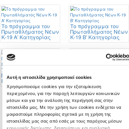
Το πρόγραμμα του
Το πρόγραμμα του
Πρωταθλήματος Νέων
Πρωταθλήματος Νέων
Κ-19 Α' Κατηγορίας
Κ-19 Β' Κατηγορίας
Διαιτητές φιλικών
αγώνων
Το πρόγραμμα του
Πρωταθλήματος Νέων
Αυτή η ιστοσελίδα χρησιμοποιεί cookies
Κ-19 Γ' Κατηγορίας
Χρησιμοποιούμε cookies για την εξατομίκευση
περιεχομένου, για την παροχή λειτουργιών κοινωνικών
μέσων και για την ανάλυση της περιήγησή σας στην
Σταθερή η θέση της
ΚΟΠ για στήριξη της
ιστοσελίδα μας. Με την χρήση των cookies ενδέχεται να
πορείας της
μοιραστούμε πληροφορίες σχετικά με τη χρήση της
αναβάθμισης του
ιστοσελίδας μας σας από εσάς με τους παρόχους μέσων
Futsal
κοινωνικής δικτύωσης, διαφημίσεων και αναλυτικά