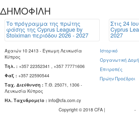
ΔΗΜΟΦΙΛΗ
Το πρόγραμμα της πρώτης
Στις 24 Ιο
φάσης της Cyprus League by
Cyprus Lea
Stoiximan περιόδου 2026 - 2027
2027
Αχαιών 10 2413 - Έγκωμη Λευκωσία
Ιστορικό
Κύπρος
Οργανωτική Δομ
Τηλ. :
+357 22352341 , +357 77771606
Επιτροπές
Φαξ :
+357 22590544
Πρώην Προέδροι
Ταχ. Διεύθυνση :
Τ.Θ. 25071, 1306 -
Λευκωσία Κύπρος
Ηλ. Ταχυδρομείο :
info@cfa.com.cy
Copyright © 2018 CFA |
Privacy policy
-