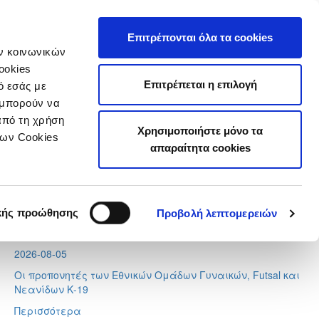
τιστικά
Επιτρέπονται όλα τα cookies
ών κοινωνικών
ookies
Επιτρέπεται η επιλογή
ό εσάς με
 μπορούν να
Τελευταία Νέα
από τη χρήση
Χρησιμοποιήστε μόνο τα
των Cookies
απαραίτητα cookies
2026-08-07
Ποδοσφαιριστές μπορούν να εγγράφονται στα μητρώα
διαιτητών (κανονισμοί και προϋποθέσεις)
2026-08-06
κής προώθησης
Προβολή λεπτομερειών
Διαιτητές φιλικών αγώνων
2026-08-05
Οι προπονητές των Εθνικών Ομάδων Γυναικών, Futsal και
Νεανίδων Κ-19
Περισσότερα