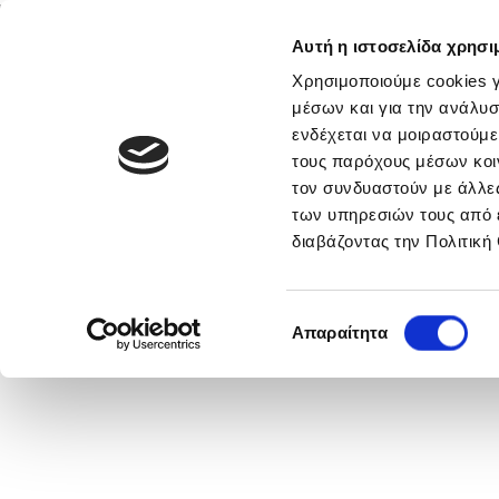
Αυτή η ιστοσελίδα χρησι
Αρχική
Νέα & Πληροφορίες
Εθνικές Ομάδες
Χρησιμοποιούμε cookies γ
μέσων και για την ανάλυσ
ενδέχεται να μοιραστούμε
τους παρόχους μέσων κοι
Cyprus League by Stoiximan
τον συνδυαστούν με άλλες
των υπηρεσιών τους από 
Krasava - ΕΝ Παραλιμνίου (17:00)
διαβάζοντας την Πολιτική
Επιλογή
Απαραίτητα
συγκατάθεσης