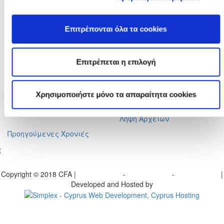
Φαξ :
+357 22590544
Ταχ. Διεύθυνση :
Τ.Θ. 25071, 1306 - Λευκωσία Κύπρος
Επιτρέπονται όλα τα cookies
Ηλ. Ταχυδρομείο :
info@cfa.com.cy
Ιστορικό
Σχολή Προπονητών
Επιτρέπεται η επιλογή
Οργανωτική Δομή
Ειδήσεις
Επιτροπές
Προγραμματισμένα
Σεμινάρια
Πρώην Προέδροι
Χρησιμοποιήστε μόνο τα απαραίτητα cookies
Διπλώματα Uefa
Ληψη Αρχείων
Προηγούμενες Χρονιές
γραφείτε στο ενημερωτικό μας δελτίο
Copyright © 2018 CFA |
Privacy policy
-
Terms of Use
-
Cookie Policy
|
Developed and Hosted by
Change your consent