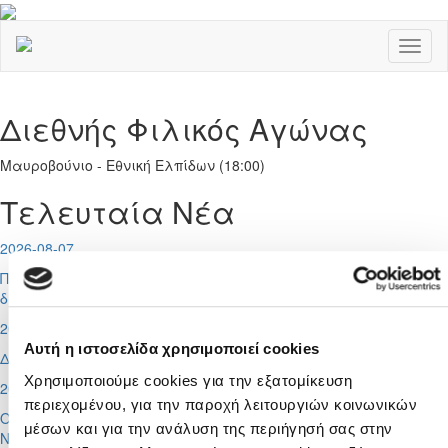
Toggl
naviga
Διεθνής Φιλικός Αγώνας
Μαυροβούνιο - Εθνική Ελπίδων (18:00)
Τελευταία Νέα
2026-08-07
Ποδοσφαιριστές μπορούν να εγγράφονται στα μητρώα
διαιτητών (κανονισμοί και προϋποθέσεις)
2026-08-06
Αυτή η ιστοσελίδα χρησιμοποιεί cookies
Διαιτητές φιλικών αγώνων
Χρησιμοποιούμε cookies για την εξατομίκευση
2026-08-05
περιεχομένου, για την παροχή λειτουργιών κοινωνικών
Οι προπονητές των Εθνικών Ομάδων Γυναικών, Futsal και
μέσων και για την ανάλυση της περιήγησή σας στην
Νεανίδων Κ-19