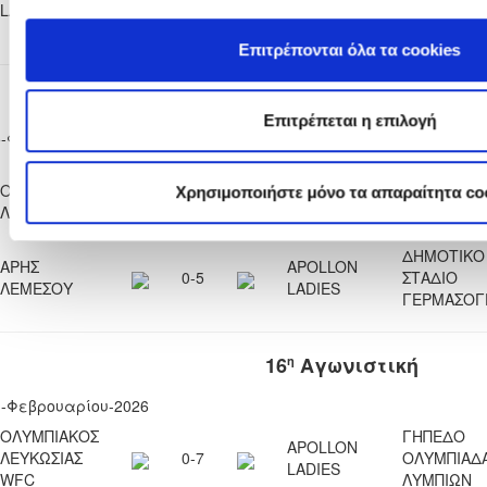
LADIES
F.C.
ΠΑΡΕΚΚΛΗΣ
(ΒΟΗΘΗΤΙΚ
Επιτρέπονται όλα τα cookies
15
Αγωνιστική
η
Επιτρέπεται η επιλογή
5-Φεβρουαρίου-2026
ΚΟΙΝΟΤΙΚΟ
ΟΛΥΜΠΙΑΚΟΣ
ΟΜΟΝΟΙΑ
ΣΤΑΔΙΟ ΠΕ
Χρησιμοποιήστε μόνο τα απαραίτητα co
8-1
ΛΕΥΚΩΣΙΑΣ
ΛΕΥΚΩΣΙΑΣ
ΧΩΡΙΟΥ Ν
WFC
- ΘΕΟΔΩΡΕ
ΔΗΜΟΤΙΚΟ
ΑΡΗΣ
APOLLON
0-5
ΣΤΑΔΙΟ
ΛΕΜΕΣΟΥ
LADIES
ΓΕΡΜΑΣΟΓ
16
Αγωνιστική
η
1-Φεβρουαρίου-2026
ΟΛΥΜΠΙΑΚΟΣ
ΓΗΠΕΔΟ
APOLLON
ΛΕΥΚΩΣΙΑΣ
0-7
ΟΛΥΜΠΙΑΔ
LADIES
WFC
ΛΥΜΠΙΩΝ