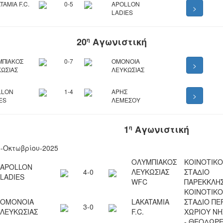
TAMIA F.C.
0-5
APOLLON
>
LADIES
20
Αγωνιστική
η
ΜΠΙΑΚΟΣ
0-7
ΟΜΟΝΟΙΑ
>
ΩΣΙΑΣ
ΛΕΥΚΩΣΙΑΣ
LLON
1-4
ΑΡΗΣ
>
ES
ΛΕΜΕΣΟΥ
1
Αγωνιστική
η
5-Οκτωβρίου-2025
ΟΛΥΜΠΙΑΚΟΣ
ΚΟΙΝΟΤΙΚΟ
APOLLON
4-0
ΛΕΥΚΩΣΙΑΣ
ΣΤΑΔΙΟ
LADIES
WFC
ΠΑΡΕΚKΛΗΣ
ΚΟΙΝΟΤΙΚΟ
ΟΜΟΝΟΙΑ
LAKATAMIA
ΣΤΑΔΙΟ ΠΕ
3-0
ΛΕΥΚΩΣΙΑΣ
F.C.
ΧΩΡΙΟΥ Ν
- ΘΕΟΔΩΡΕ