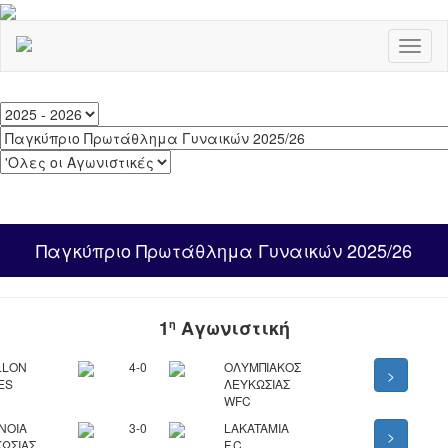
Toggl
naviga
Παγκύπριο Πρωτάθλημα Γυναικών 2025/26
1
Αγωνιστική
η
LLON
4-0
ΟΛΥΜΠΙΑΚΟΣ
>
ES
ΛΕΥΚΩΣΙΑΣ
WFC
ΝΟΙΑ
3-0
LAKATAMIA
>
ΩΣΙΑΣ
F.C.