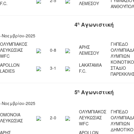
2-5
ΓΥΜΝΑΣΙΟ
F.C.
ΛΕΜΕΣΟΥ
ΑΝΘΟΥΠΟΛ
4
Αγωνιστική
η
2-Νοεμβρίου-2025
ΟΛΥΜΠΙΑΚΟΣ
ΓΗΠΕΔΟ
ΑΡΗΣ
ΛΕΥΚΩΣΙΑΣ
0-8
ΟΛΥΜΠΙΑΔ
ΛΕΜΕΣΟΥ
WFC
ΛΥΜΠΙΩΝ
ΚΟΙΝΟΤΙΚΟ
APOLLON
LAKATAMIA
3-1
ΣΤΑΔΙΟ
LADIES
F.C.
ΠΑΡΕΚKΛΗΣ
5
Αγωνιστική
η
9-Νοεμβρίου-2025
ΟΛΥΜΠΙΑΚΟΣ
ΓΗΠΕΔΟ
ΟΜΟΝΟΙΑ
2-0
ΛΕΥΚΩΣΙΑΣ
ΟΛΥΜΠΙΑΔ
ΛΕΥΚΩΣΙΑΣ
WFC
ΛΥΜΠΙΩΝ
ΔΗΜΟΤΙΚΟ
ΑΡΗΣ
APOLLON