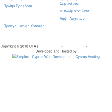
Σεμινάρια
Πρώην Προέδροι
Διπλώματα Uefa
Ληψη Αρχείων
Προηγούμενες Χρονιές
γραφείτε στο ενημερωτικό μας δελτίο
Copyright © 2018 CFA |
Privacy policy
-
Terms of Use
-
Cookie Policy
|
Developed and Hosted by
Change your consent