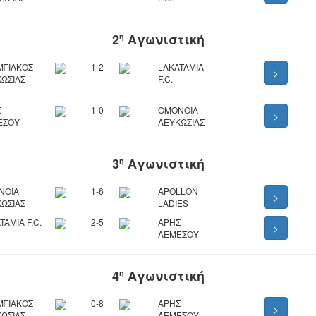
2
Αγωνιστική
η
ΜΠΙΑΚΟΣ
1-2
LAKATAMIA
>
ΩΣΙΑΣ
F.C.
Σ
1-0
ΟΜΟΝΟΙΑ
>
ΕΣΟΥ
ΛΕΥΚΩΣΙΑΣ
3
Αγωνιστική
η
ΝΟΙΑ
1-6
APOLLON
>
ΩΣΙΑΣ
LADIES
TAMIA F.C.
2-5
ΑΡΗΣ
>
ΛΕΜΕΣΟΥ
4
Αγωνιστική
η
ΜΠΙΑΚΟΣ
0-8
ΑΡΗΣ
>
ΩΣΙΑΣ
ΛΕΜΕΣΟΥ