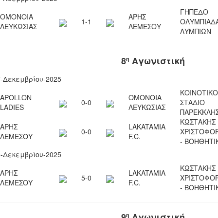
ΓΗΠΕΔΟ
ΟΜΟΝΟΙΑ
ΑΡΗΣ
1-1
ΟΛΥΜΠΙΑΔ
ΛΕΥΚΩΣΙΑΣ
ΛΕΜΕΣΟΥ
ΛΥΜΠΙΩΝ
8
Αγωνιστική
η
7-Δεκεμβρίου-2025
ΚΟΙΝΟΤΙΚΟ
APOLLON
ΟΜΟΝΟΙΑ
0-0
ΣΤΑΔΙΟ
LADIES
ΛΕΥΚΩΣΙΑΣ
ΠΑΡΕΚKΛΗΣ
ΚΩΣΤΑΚΗΣ
ΑΡΗΣ
LAKATAMIA
0-0
ΧΡΙΣΤΟΦΟ
ΛΕΜΕΣΟΥ
F.C.
- ΒΟΗΘΗΤΙ
0-Δεκεμβρίου-2025
ΚΩΣΤΑΚΗΣ
ΑΡΗΣ
LAKATAMIA
5-0
ΧΡΙΣΤΟΦΟ
ΛΕΜΕΣΟΥ
F.C.
- ΒΟΗΘΗΤΙ
9
Αγωνιστική
η