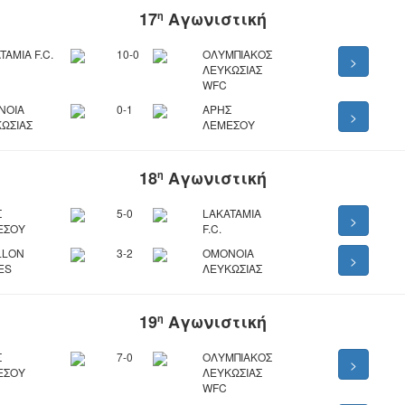
17
Αγωνιστική
η
TAMIA F.C.
10-0
ΟΛΥΜΠΙΑΚΟΣ
>
ΛΕΥΚΩΣΙΑΣ
WFC
ΝΟΙΑ
0-1
ΑΡΗΣ
>
ΩΣΙΑΣ
ΛΕΜΕΣΟΥ
18
Αγωνιστική
η
Σ
5-0
LAKATAMIA
>
ΕΣΟΥ
F.C.
LLON
3-2
ΟΜΟΝΟΙΑ
>
ES
ΛΕΥΚΩΣΙΑΣ
19
Αγωνιστική
η
Σ
7-0
ΟΛΥΜΠΙΑΚΟΣ
>
ΕΣΟΥ
ΛΕΥΚΩΣΙΑΣ
WFC