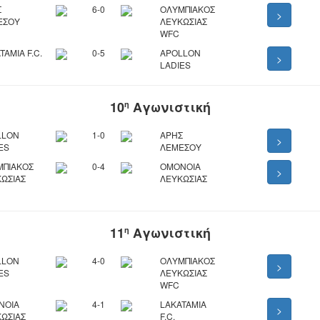
Σ
6-0
ΟΛΥΜΠΙΑΚΟΣ
>
ΕΣΟΥ
ΛΕΥΚΩΣΙΑΣ
WFC
TAMIA F.C.
0-5
APOLLON
>
LADIES
10
Αγωνιστική
η
LLON
1-0
ΑΡΗΣ
>
ES
ΛΕΜΕΣΟΥ
ΜΠΙΑΚΟΣ
0-4
ΟΜΟΝΟΙΑ
>
ΩΣΙΑΣ
ΛΕΥΚΩΣΙΑΣ
11
Αγωνιστική
η
LLON
4-0
ΟΛΥΜΠΙΑΚΟΣ
>
ES
ΛΕΥΚΩΣΙΑΣ
WFC
ΝΟΙΑ
4-1
LAKATAMIA
>
ΩΣΙΑΣ
F.C.