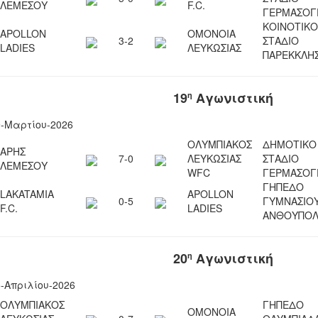
ΛΕΜΕΣΟΥ
F.C.
ΓΕΡΜΑΣΟΓ
ΚΟΙΝΟΤΙΚΟ
APOLLON
ΟΜΟΝΟΙΑ
3-2
ΣΤΑΔΙΟ
LADIES
ΛΕΥΚΩΣΙΑΣ
ΠΑΡΕΚKΛΗΣ
19
Αγωνιστική
η
9-Μαρτίου-2026
ΟΛΥΜΠΙΑΚΟΣ
ΔΗΜΟΤΙΚΟ
ΑΡΗΣ
7-0
ΛΕΥΚΩΣΙΑΣ
ΣΤΑΔΙΟ
ΛΕΜΕΣΟΥ
WFC
ΓΕΡΜΑΣΟΓ
ΓΗΠΕΔΟ
LAKATAMIA
APOLLON
0-5
ΓΥΜΝΑΣΙΟ
F.C.
LADIES
ΑΝΘΟΥΠΟΛ
20
Αγωνιστική
η
5-Απριλίου-2026
ΟΛΥΜΠΙΑΚΟΣ
ΓΗΠΕΔΟ
ΟΜΟΝΟΙΑ