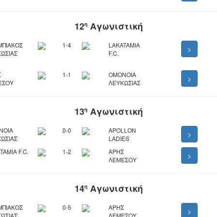
12
Αγωνιστική
η
ΜΠΙΑΚΟΣ
1-4
LAKATAMIA
>
ΩΣΙΑΣ
F.C.
Σ
1-1
ΟΜΟΝΟΙΑ
>
ΕΣΟΥ
ΛΕΥΚΩΣΙΑΣ
13
Αγωνιστική
η
ΝΟΙΑ
0-0
APOLLON
>
ΩΣΙΑΣ
LADIES
TAMIA F.C.
1-2
ΑΡΗΣ
>
ΛΕΜΕΣΟΥ
14
Αγωνιστική
η
ΜΠΙΑΚΟΣ
0-5
ΑΡΗΣ
>
ΩΣΙΑΣ
ΛΕΜΕΣΟΥ