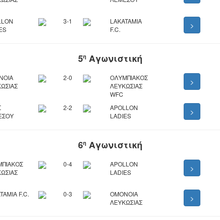
LLON
3-1
LAKATAMIA
>
ES
F.C.
5
Αγωνιστική
η
ΝΟΙΑ
2-0
ΟΛΥΜΠΙΑΚΟΣ
>
ΩΣΙΑΣ
ΛΕΥΚΩΣΙΑΣ
WFC
Σ
2-2
APOLLON
>
ΕΣΟΥ
LADIES
6
Αγωνιστική
η
ΜΠΙΑΚΟΣ
0-4
APOLLON
>
ΩΣΙΑΣ
LADIES
TAMIA F.C.
0-3
ΟΜΟΝΟΙΑ
>
ΛΕΥΚΩΣΙΑΣ