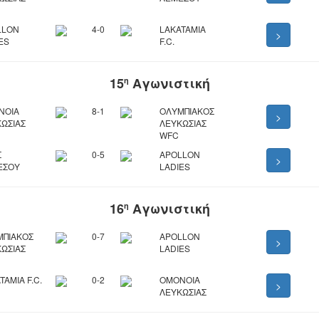
LLON
4-0
LAKATAMIA
>
ES
F.C.
15
Αγωνιστική
η
ΝΟΙΑ
8-1
ΟΛΥΜΠΙΑΚΟΣ
>
ΩΣΙΑΣ
ΛΕΥΚΩΣΙΑΣ
WFC
Σ
0-5
APOLLON
>
ΕΣΟΥ
LADIES
16
Αγωνιστική
η
ΜΠΙΑΚΟΣ
0-7
APOLLON
>
ΩΣΙΑΣ
LADIES
TAMIA F.C.
0-2
ΟΜΟΝΟΙΑ
>
ΛΕΥΚΩΣΙΑΣ