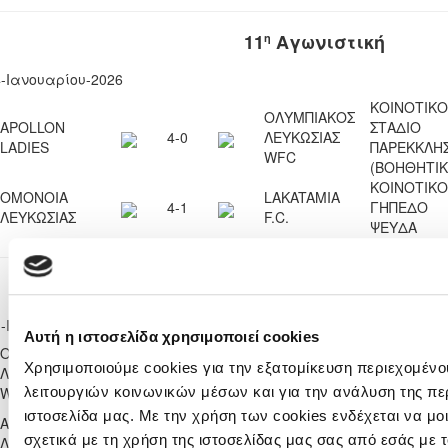
11
Αγωνιστική
η
4-Ιανουαρίου-2026
ΚΟΙΝΟΤΙΚΟ
ΟΛΥΜΠΙΑΚΟΣ
APOLLON
ΣΤΑΔΙΟ
4-0
ΛΕΥΚΩΣΙΑΣ
LADIES
ΠΑΡΕΚΚΛΗΣ
WFC
(ΒΟΗΘΗΤΙΚ
ΚΟΙΝΟΤΙΚΟ
ΟΜΟΝΟΙΑ
LAKATAMIA
4-1
ΓΗΠΕΔΟ
ΛΕΥΚΩΣΙΑΣ
F.C.
ΨΕΥΔΑ
12
Αγωνιστική
η
1-Ιανουαρίου-2026
Αυτή η ιστοσελίδα χρησιμοποιεί cookies
ΟΛΥΜΠΙΑΚΟΣ
ΓΗΠΕΔΟ
LAKATAMIA
Χρησιμοποιούμε cookies για την εξατομίκευση περιεχομένο
ΛΕΥΚΩΣΙΑΣ
1-4
ΟΛΥΜΠΙΑΔ
F.C.
λειτουργιών κοινωνικών μέσων και για την ανάλυση της πε
WFC
ΛΥΜΠΙΩΝ
ΚΩΣΤΑΚΗΣ
ιστοσελίδα μας. Με την χρήση των cookies ενδέχεται να μ
ΑΡΗΣ
ΟΜΟΝΟΙΑ
1-1
ΧΡΙΣΤΟΦΟ
σχετικά με τη χρήση της ιστοσελίδας μας σας από εσάς με
ΛΕΜΕΣΟΥ
ΛΕΥΚΩΣΙΑΣ