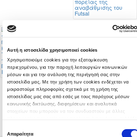
πορείας της
αναβάθμισης του
Futsal
Προκήρυξη
Αυτή η ιστοσελίδα χρησιμοποιεί cookies
Πρωταθλήματων
Το πρόγραμμα της
Γυναικών 2026 - 2027
πρώτης φάσης του
Χρησιμοποιούμε cookies για την εξατομίκευση
Πρωταθλήματος Β’
περιεχομένου, για την παροχή λειτουργιών κοινωνικών
Κατηγορίας
μέσων και για την ανάλυση της περιήγησή σας στην
ιστοσελίδα μας. Με την χρήση των cookies ενδέχεται να
μοιραστούμε πληροφορίες σχετικά με τη χρήση της
ιστοσελίδας μας σας από εσάς με τους παρόχους μέσων
Το πρόγραμμα της
κοινωνικής δικτύωσης, διαφημίσεων και αναλυτικά
πρώτης φάσης της
Cyprus League by
στοιχείων που μπορούν να τον συνδυαστούν με άλλες
Stoiximan περιόδου
πληροφορίες που εσείς τους παρέχετε ή που έχουν συλλέξε
2026 - 2027
από τη χρήση των υπηρεσιών τους από εσάς. Μπορείτε να
Επιλογή
μάθετε περισσότερα σχετικά με την χρήση των Cookies
Απαραίτητα
συγκατάθεσης