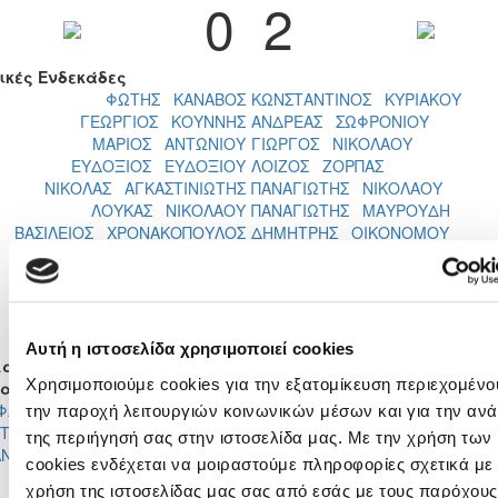
0
2
ικές Ενδεκάδες
ΦΩΤΗΣ ΚΑΝΑΒΟΣ
ΚΩΝΣΤΑΝΤΙΝΟΣ ΚΥΡΙΑΚΟΥ
ΓΕΩΡΓΙΟΣ ΚΟΥΝΝΗΣ
ΑΝΔΡΕΑΣ ΣΩΦΡΟΝΙΟΥ
ΜΑΡΙΟΣ ΑΝΤΩΝΙΟΥ
ΓΙΩΡΓΟΣ ΝΙΚΟΛΑΟΥ
ΕΥΔΟΞΙΟΣ ΕΥΔΟΞΙΟΥ
ΛΟΙΖΟΣ ΖΟΡΠΑΣ
ΝΙΚΟΛΑΣ ΑΓΚΑΣΤΙΝΙΩΤΗΣ
ΠΑΝΑΓΙΩΤΗΣ ΝΙΚΟΛΑΟΥ
ΛΟΥΚΑΣ ΝΙΚΟΛΑΟΥ
ΠΑΝΑΓΙΩΤΗΣ ΜΑΥΡΟΥΔΗ
ΒΑΣΙΛΕΙΟΣ ΧΡΟΝΑΚΟΠΟΥΛΟΣ
ΔΗΜΗΤΡΗΣ ΟΙΚΟΝΟΜΟΥ
ΑΘΑΝΑΣΙΟΣ ΑΡΝΑΟΥΤΟΓΛΟΥ
ΠΑΝΤΕΛΗΣ ΤΑΥΡΟΥ
ΑΓΑΘΑΓΓΕΛΟΣ ΠΑΣΒΑΝΤΙΔΗΣ
ΒΑΣΙΛΗΣ ΠΑΠΑΓΕΩΡΓΙΟΥ
ΚΩΝΣΤΑΝΤΙΝΟΣ ΚΟΥΤΣΟΣ
ΙΑΣΟΝΑΣ ΠΑΤΣΑΛΟΣ
ΝΙΚΟΛΑΣ ΠΕΖΟΥΝΟΣ
ΑΛΕΞΑΝΔΡΟΣ ΧΡΥΣΟΣΤΟΜΟΥ
Αυτή η ιστοσελίδα χρησιμοποιεί cookies
αγές
Χρησιμοποιούμε cookies για την εξατομίκευση περιεχομένου
σα
Έξω
Λεπτό
Μέσα
Έξω
ΦΑΝΟΣ
την παροχή λειτουργιών κοινωνικών μέσων και για την αν
ΝΙΚΟΛΑΣ
ΣΤΟΣ
60'
της περιήγησή σας στην ιστοσελίδα μας. Με την χρήση των
ΠΕΖΟΥΝΟΣ
ΑΝΙΟΣ
cookies ενδέχεται να μοιραστούμε πληροφορίες σχετικά με 
ΚΩΣΤΑΣ
ΙΑΣΟΝΑΣ
61'
χρήση της ιστοσελίδας μας σας από εσάς με τους παρόχους