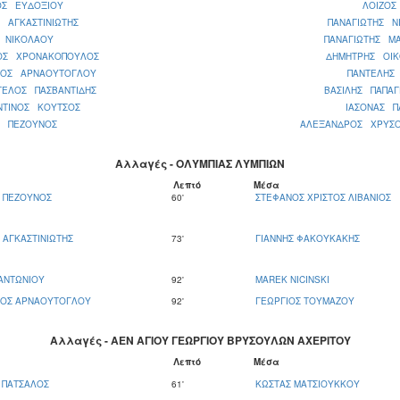
ΟΣ ΕΥΔΟΞΙΟΥ
ΛΟΙΖΟΣ
 ΑΓΚΑΣΤΙΝΙΩΤΗΣ
ΠΑΝΑΓΙΩΤΗΣ Ν
 ΝΙΚΟΛΑΟΥ
ΠΑΝΑΓΙΩΤΗΣ Μ
ΙΟΣ ΧΡΟΝΑΚΟΠΟΥΛΟΣ
ΔΗΜΗΤΡΗΣ ΟΙ
ΙΟΣ ΑΡΝΑΟΥΤΟΓΛΟΥ
ΠΑΝΤΕΛΗΣ
ΓΕΛΟΣ ΠΑΣΒΑΝΤΙΔΗΣ
ΒΑΣΙΛΗΣ ΠΑΠΑΓ
ΝΤΙΝΟΣ ΚΟΥΤΣΟΣ
ΙΑΣΟΝΑΣ Π
Σ ΠΕΖΟΥΝΟΣ
ΑΛΕΞΑΝΔΡΟΣ ΧΡΥΣ
Αλλαγές - ΟΛΥΜΠΙΑΣ ΛΥΜΠΙΩΝ
Λεπτό
Μέσα
Σ ΠΕΖΟΥΝΟΣ
60'
ΣΤΕΦΑΝΟΣ ΧΡΙΣΤΟΣ ΛΙΒΑΝΙΟΣ
 ΑΓΚΑΣΤΙΝΙΩΤΗΣ
73'
ΓΙΑΝΝΗΣ ΦΑΚΟΥΚΑΚΗΣ
ΑΝΤΩΝΙΟΥ
92'
MAREK NICINSKI
ΙΟΣ ΑΡΝΑΟΥΤΟΓΛΟΥ
92'
ΓΕΩΡΓΙΟΣ ΤΟΥΜΑΖΟΥ
Αλλαγές - ΑΕΝ ΑΓΙΟΥ ΓΕΩΡΓΙΟΥ ΒΡΥΣΟΥΛΩΝ ΑΧΕΡΙΤΟΥ
Λεπτό
Μέσα
 ΠΑΤΣΑΛΟΣ
61'
ΚΩΣΤΑΣ ΜΑΤΣΙΟΥΚΚΟΥ