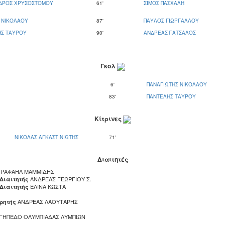
ΔΡΟΣ ΧΡΥΣΟΣΤΟΜΟΥ
61'
ΣΙΜΟΣ ΠΑΣΧΑΛΗ
 ΝΙΚΟΛΑΟΥ
87'
ΠΑΥΛΟΣ ΓΙΩΡΓΑΛΛΟΥ
ΗΣ ΤΑΥΡΟΥ
90'
ΑΝΔΡΕΑΣ ΠΑΤΣΑΛΟΣ
Γκολ
6'
ΠΑΝΑΓΙΩΤΗΣ ΝΙΚΟΛΑΟΥ
83'
ΠΑΝΤΕΛΗΣ ΤΑΥΡΟΥ
Κίτρινες
ΝΙΚΟΛΑΣ ΑΓΚΑΣΤΙΝΙΩΤΗΣ
71'
Διαιτητές
ΡΑΦΑΗΛ ΜΑΜΜΙΔΗΣ
ΑΝΔΡΕΑΣ ΓΕΩΡΓΙΟΥ Σ.
 Διαιτητής
ΕΛΙΝΑ ΚΩΣΤΑ
 Διαιτητής
ΑΝΔΡΕΑΣ ΛΑΟΥΤΑΡΗΣ
ρητής
ΓΗΠΕΔΟ ΟΛΥΜΠΙΑΔΑΣ ΛΥΜΠΙΩΝ