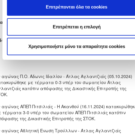
Α' Βοηθός Διαιτητής
ΑΝΔΡΕΑΣ ΓΕΩΡΓΙΟΥ Σ.
Επιτρέπονται όλα τα cookies
Β' Βοηθός Διαιτητής
ΕΛΙΝΑ ΚΩΣΤΑ
ατηρητής
Επιτρέπεται η επιλογή
Παρατηρητής
ΑΝΔΡΕΑΣ ΛΑΟΥΤΑΡΗΣ
διο
ΓΗΠΕΔΟ ΟΛΥΜΠΙΑΔΑΣ ΛΥΜΠΙΩΝ
Χρησιμοποιήστε μόνο τα απαραίτητα cookies
 αγώνας Π.Ο. Άδωνις Ιδαλίου - Άτλας Αγλαντζιάς (05.10.2024)
ατακυρώθηκε με τέρματα 0-3 υπέρ του σωματείου Άτλας
γλαντζιάς κατόπιν απόφασης της Δικαστικής Επιτροπής της
ΤΟΚ.
Ο αγώνας ΑΠΕΠ Πιτσιλιάς - Η Ακανθού (16.11.2024) κατακυρώθηκ
ε τέρματα 3-0 υπέρ του σωματείου ΑΠΕΠ Πιτσιλιάς κατόπιν
πόφασης της Δικαστικής Επιτροπής της ΣΤΟΚ.
Ο αγώνας Αθλητική Ένωση Τρούλλων - Άτλας Αγλαντζιάς