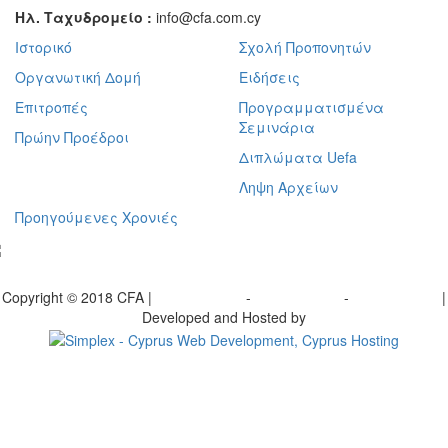
Ηλ. Ταχυδρομείο :
info@cfa.com.cy
Ιστορικό
Σχολή Προπονητών
Οργανωτική Δομή
Ειδήσεις
Επιτροπές
Προγραμματισμένα
Σεμινάρια
Πρώην Προέδροι
Διπλώματα Uefa
Ληψη Αρχείων
Προηγούμενες Χρονιές
γραφείτε στο ενημερωτικό μας δελτίο
Copyright © 2018 CFA |
Privacy policy
-
Terms of Use
-
Cookie Policy
|
Developed and Hosted by
Change your consent