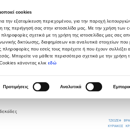
μοποιεί cookies
Διοργανώσεις
Grassroots
Κριτήρια UEFA
Στα
ια την εξατομίκευση περιεχομένου, για την παροχή λειτουργι
η της περιήγησή σας στην ιστοσελίδα μας. Με την χρήση των c
 πληροφορίες σχετικά με τη χρήση της ιστοσελίδας μας σας απ
νωνικής δικτύωσης, διαφημίσεων και αναλυτικά στοιχείων που
 πληροφορίες που εσείς τους παρέχετε ή που έχουν συλλέξει 
εσάς. Μπορείτε να μάθετε περισσότερα σχετικά με την χρήση 
 ΛΑΡΝΑΚΑΣ - ΑΤΛΑΣ
 Cookies κάνοντας κλικ
εδώ
Προτιμήσεις
Αναλυτικά
Εμπορι
3
νδεκάδες
ΤΖΙΟΖΕΦ ΒΡΑ
ΚΥΡΙΑΚΟΣ ΚΡ