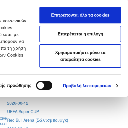
τιστικά
Επιτρέπονται όλα τα cookies
ών κοινωνικών
ookies
Επιτρέπεται η επιλογή
ό εσάς με
 μπορούν να
από τη χρήση
Χρησιμοποιήστε μόνο τα
Tweets by CyprusFA
των Cookies
απαραίτητα cookies
Προσεχή γεγονότα
2026-08-11
Conference League
κής προώθησης
Προβολή λεπτομερειών
Απόλλων - Μπραν
2026-08-12
UEFA Super CUP
ΧΙΜΗ
Red Bull Arena (
Σάλτσμπουργκ)
ΑΣΑΣ