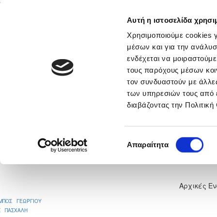
Αυτή η ιστοσελίδα χρησι
Αρχική
Νέα & Πληροφορίες
Εθνικές Ομάδες
Χρησιμοποιούμε cookies γ
μέσων και για την ανάλυσ
ενδέχεται να μοιραστούμε
τους παρόχους μέσων κοι
νικά
Περισσότερα
τον συνδυαστούν με άλλες
των υπηρεσιών τους από 
Α.Ο. ΘΥΕΛΛΑ ΑΓΙΟΥ ΘΕΟΔΩΡΟΥ
διαβάζοντας την Πολιτική
ΑΓΛΑΝΤΖΙΑΣ
Επιλογή
Απαραίτητα
1
συγκατάθεσης
Αρχικές Ε
ΜΠΟΣ ΓΕΩΡΓΙΟΥ
Σ ΠΑΣΧΑΛΗ