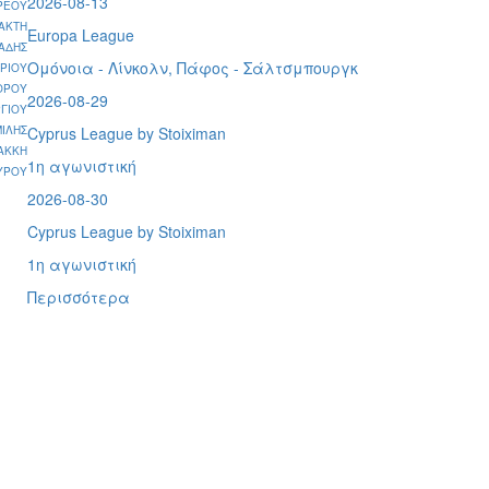
2026-08-13
ΡΕΟΥ
ΑΚΤΗ
Europa League
ΑΔΗΣ
Ομόνοια - Λίνκολν, Πάφος -
Σάλτσμπουργκ
ΡΙΟΥ
ΟΡΟΥ
2026-08-29
ΓΙΟΥ
ΙΛΗΣ
Cyprus League by Stoiximan
ΑΚΚΗ
1η αγωνιστική
ΥΡΟΥ
2026-08-30
Cyprus League by Stoiximan
1η αγωνιστική
Περισσότερα