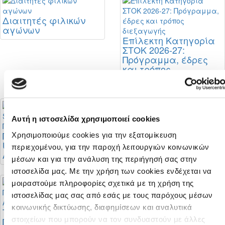
Διαιτητές φιλικών
αγώνων
Επίλεκτη Κατηγορία
ΣΤΟΚ 2026-27:
Πρόγραμμα, έδρες
και τρόπος
διεξαγωγής
Αυτή η ιστοσελίδα χρησιμοποιεί cookies
Παρατηρητής στο
Ορισμοί Κυπρίων
Χρησιμοποιούμε cookies για την εξατομίκευση
UEFA Super Cup ο
διαιτητών στο
περιεχομένου, για την παροχή λειτουργιών κοινωνικών
Άδωνις Προκοπίου
Conference League
μέσων και για την ανάλυση της περιήγησή σας στην
ιστοσελίδα μας. Με την χρήση των cookies ενδέχεται να
μοιραστούμε πληροφορίες σχετικά με τη χρήση της
ιστοσελίδας μας σας από εσάς με τους παρόχους μέσων
κοινωνικής δικτύωσης, διαφημίσεων και αναλυτικά
Το πρόγραμμα του
Το πρόγραμμα του
στοιχείων που μπορούν να τον συνδυαστούν με άλλες
Πρωταθλήματος Νέων
Πρωταθλήματος Νέων