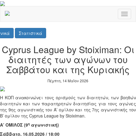
Toggl
naviga
νικά
Στατιστικά
Cyprus League by Stoiximan: Οι
διαιτητές των αγώνων του
Σαββάτου και της Κυριακής
Πέμπτη, 14 Μαΐου 2026
Η ΚΟΠ ανακοινώνει τους ορισμούς των διαιτητών, των βοηθών
διαιτητών και των παρατηρητών διαιτησίας για τους αγώνες
της 9ης αγωνιστικής του Α’ ομίλου και της 7ης αγωνιστικής του
Β’ ομίλου της
Cyprus
League
by
Stoiximan
.
η
Α’ ΟΜΙΛΟΣ (9
αγωνιστική)
Σάββατο, 16.05.2026 / 18:00