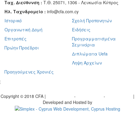
Ταχ. Διεύθυνση :
Τ.Θ. 25071, 1306 - Λευκωσία Κύπρος
Ηλ. Ταχυδρομείο :
info@cfa.com.cy
Ιστορικό
Σχολή Προπονητών
Οργανωτική Δομή
Ειδήσεις
Επιτροπές
Προγραμματισμένα
Σεμινάρια
Πρώην Προέδροι
Διπλώματα Uefa
Ληψη Αρχείων
Προηγούμενες Χρονιές
γραφείτε στο ενημερωτικό μας δελτίο
Copyright © 2018 CFA |
Privacy policy
-
Terms of Use
-
Cookie Policy
|
Developed and Hosted by
Change your consent